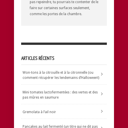
pas repeindre, tu pourrais te contenter de le
faire sur certaines surfaces seulement,
comme les portes de la chambre.
ARTICLES RÉCENTS
Won-tons à la citrouille et à la citronnelle (ou
comment récupérer les lendemains d’Halloween!)
Mini tomates lactofermentées : des vertes et des
pas mûres en saumure
Gremolata à l’ail noir
Pancakes au lait fermenté (un titre qui ne dit pas