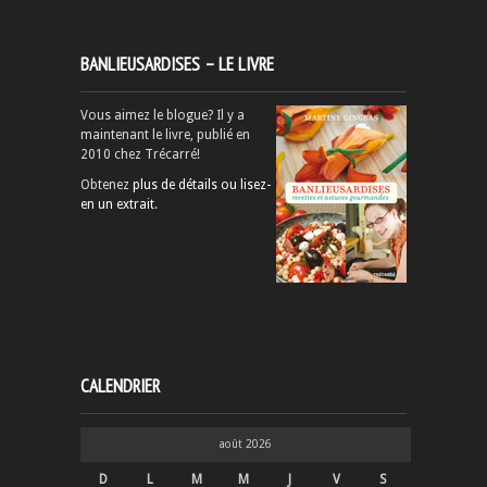
BANLIEUSARDISES – LE LIVRE
Vous aimez le blogue? Il y a
maintenant le livre, publié en
2010 chez Trécarré!
Obtenez
plus de détails ou lisez-
en un extrait
.
CALENDRIER
août 2026
D
L
M
M
J
V
S