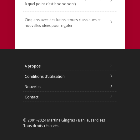
à quel point c’est boooooon!)
Cinq ans avec des lutins : tours classiques et
nouvelles idées pour rigoler
À propos
Conditions d’utilisation
Nouvelles
Contact
© 2001-2024 Martine Gingras / Banlieusardises
Tous droits réservés.