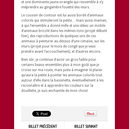
et une dominante jaune-orangée qui ressemble à s’y
méprendre au gingembre fouetté des murs.
Le coussin de contour est lui aussi bordé d’animaux
colorés qui stimuleront la petite… mais aussi maman,
à qui l’ensemble a donné mille et une idées: un mobile
d’animaux bricolé dans les mêmes tons (projet débuté
hier), des reproductions de quelques uns de ces
animaux à peinturer au-dessus d’une cimaise, sur les
murs (projet pour le mois de congé que je veux
prendre avant l’accouchement), et d’autres encore.
Bien sûr, je continue d’avoir un gros faible pour
certains beaux ensembles plus à mon goût que je
croise sur ma route, mais juste à imaginer le plaisir
qu’aura la petite à pointer les animaux colorés tout
autour d’elle dans la bassinette, éventuellement à les
reconnaître et à apprendre les couleurs sur la
douillette, je suis enchantée de mon choix!
BILLET PRÉCÉDENT
BILLET SUIVANT