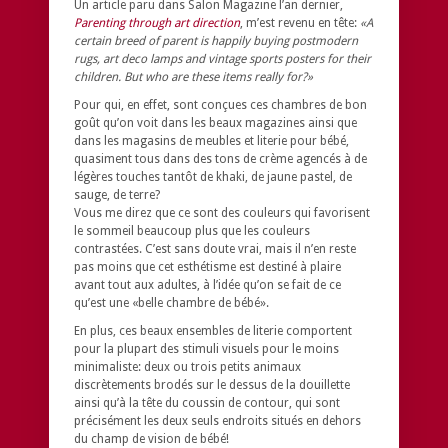
Un article paru dans Salon Magazine l’an dernier,
Parenting through art direction
, m’est revenu en tête:
«A
certain breed of parent is happily buying postmodern
rugs, art deco lamps and vintage sports posters for their
children. But who are these items really for?»
Pour qui, en effet, sont conçues ces chambres de bon
goût qu’on voit dans les beaux magazines ainsi que
dans les magasins de meubles et literie pour bébé,
quasiment tous dans des tons de crème agencés à de
légères touches tantôt de khaki, de jaune pastel, de
sauge, de terre?
Vous me direz que ce sont des couleurs qui favorisent
le sommeil beaucoup plus que les couleurs
contrastées. C’est sans doute vrai, mais il n’en reste
pas moins que cet esthétisme est destiné à plaire
avant tout aux adultes, à l’idée qu’on se fait de ce
qu’est une «belle chambre de bébé».
En plus, ces beaux ensembles de literie comportent
pour la plupart des stimuli visuels pour le moins
minimaliste: deux ou trois petits animaux
discrètements brodés sur le dessus de la douillette
ainsi qu’à la tête du coussin de contour, qui sont
précisément les deux seuls endroits situés en dehors
du champ de vision de bébé!