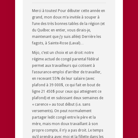
Merci à toutes! Pour débuter cette année en
grand, mon doux m’a invitée à souper à
l’une des très bonnes tables de la région (et
du Québec en entier, vous dirais-je,
maintenant que j’y suis allée):
Derrière les
fagots
, à Sainte-Rose (Laval)…
Mijo, c’est un choix et un droit: notre
régime actuel de congé parental fédéral
permet aux travailleurs qui cotisent à
l’assurance-emploi d’arrêter de travailler,
en recevant 55% de leur salaire (avec
plafond à 39 000$, ce qui fait en bout de
ligne 21 450$ pour ceux qui atteignent ce
plafond) et en subissant deux semaines de
« carence » au tout début (i.e. sans
versements). On peut normalement
partager ledit congé entre le père et la
mère, mais mon doux travaillant à son
propre compte, il n’y a pas droit. Le temps
qu’il prendra avec moi et la fillette dans les