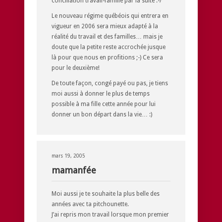
conciliation travail-famille par la suite :-/
Le nouveau régime québéois qui entrera en
vigueur en 2006 sera mieux adapté à la
réalité du travail et des familles… mais je
doute que la petite reste accrochée jusque
là pour que nous en profitions ;-) Ce sera
pour le deuxième!
De toute façon, congé payé ou pas, je tiens
moi aussi à donner le plus de temps
possible à ma fille cette année pour lui
donner un bon départ dans la vie… :)
mars 19, 2005
mamanfée
Moi aussi je te souhaite la plus belle des
années avec ta pitchounette.
J’ai repris mon travail lorsque mon premier