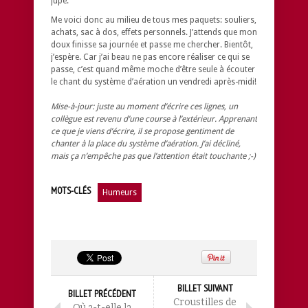
jupe.
Me voici donc au milieu de tous mes paquets: souliers,
achats, sac à dos, effets personnels. J’attends que mon
doux finisse sa journée et passe me chercher. Bientôt,
j’espère. Car j’ai beau ne pas encore réaliser ce qui se
passe, c’est quand même moche d’être seule à écouter
le chant du système d’aération un vendredi après-midi!
Mise-à-jour: juste au moment d’écrire ces lignes, un
collègue est revenu d’une course à l’extérieur. Apprenant
ce que je viens d’écrire, il se propose gentiment de
chanter à la place du système d’aération. J’ai décliné,
mais ça n’empêche pas que l’attention était touchante ;-)
MOTS-CLÉS
Humeurs
BILLET SUIVANT
BILLET PRÉCÉDENT
Croustilles de
Où a-t-elle la