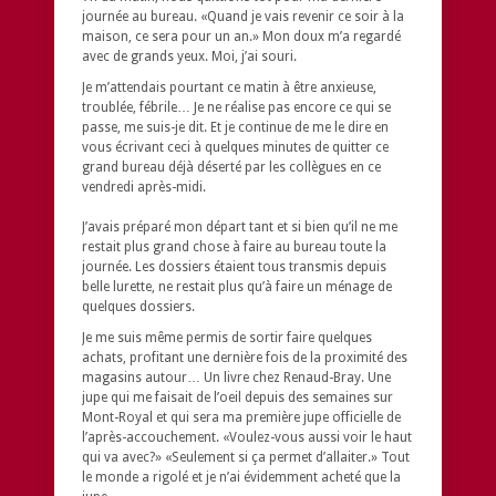
journée au bureau. «Quand je vais revenir ce soir à la
maison, ce sera pour un an.» Mon doux m’a regardé
avec de grands yeux. Moi, j’ai souri.
Je m’attendais pourtant ce matin à être anxieuse,
troublée, fébrile… Je ne réalise pas encore ce qui se
passe, me suis-je dit. Et je continue de me le dire en
vous écrivant ceci à quelques minutes de quitter ce
grand bureau déjà déserté par les collègues en ce
vendredi après-midi.
J’avais préparé mon départ tant et si bien qu’il ne me
restait plus grand chose à faire au bureau toute la
journée. Les dossiers étaient tous transmis depuis
belle lurette, ne restait plus qu’à faire un ménage de
quelques dossiers.
Je me suis même permis de sortir faire quelques
achats, profitant une dernière fois de la proximité des
magasins autour… Un livre chez Renaud-Bray. Une
jupe qui me faisait de l’oeil depuis des semaines sur
Mont-Royal et qui sera ma première jupe officielle de
l’après-accouchement. «Voulez-vous aussi voir le haut
qui va avec?» «Seulement si ça permet d’allaiter.» Tout
le monde a rigolé et je n’ai évidemment acheté que la