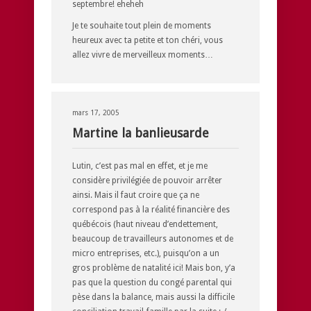
septembre! eheheh
Je te souhaite tout plein de moments
heureux avec ta petite et ton chéri, vous
allez vivre de merveilleux moments…
mars 17, 2005
Martine la banlieusarde
Lutin, c’est pas mal en effet, et je me
considère privilégiée de pouvoir arrêter
ainsi. Mais il faut croire que ça ne
correspond pas à la réalité financière des
québécois (haut niveau d’endettement,
beaucoup de travailleurs autonomes et de
micro entreprises, etc.), puisqu’on a un
gros problème de natalité ici! Mais bon, y’a
pas que la question du congé parental qui
pèse dans la balance, mais aussi la difficile