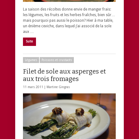
La saison des récoltes donne envie de manger frais:
les légumes, les fruits et les herbes fraîches, bien sûr…
mais pourquoi pas aussi le poisson? Hier à ma table,
un énième ceviche, dans lequel j’ai associé de la sole
aux …
Suite
Légumes
Poissons et crustacés
Filet de sole aux asperges et
aux trois fromages
11 mars 2011 |
Martine Gingras