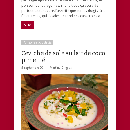
J’ai longtemps été de type «sauce»: sur la viande, le
poisson ou les légumes, il fallait que ça coule de
partout, autant dans l’assiette que sur les doigts, à la
fin du repas, qui lissaient le fond des casseroles à …
Suite
Poissons et crustacés
Ceviche de sole au lait de coco
pimenté
5 septembre 2011 |
Martine Gingras