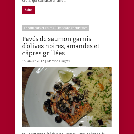
cru », qui consiste à faire …
Suite
Condiments et épices
Poissons et crustacés
Pavés de saumon garnis
d’olives noires, amandes et
câpres grillées
15 janvier 2012 |
Martine Gingras