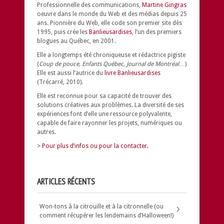
Professionnelle des communications,
Martine Gingras
oeuvre dans le monde du Web et des médias depuis 25
ans. Pionnière du Web, elle code son premier site dès
1995, puis crée les
Banlieusardises
, l’un des premiers
blogues au Québec, en 2001.
Elle a longtemps été chroniqueuse et rédactrice pigiste
(
Coup de pouce, Enfants Québec, Journal de Montréal
…)
Elle est aussi l’autrice du
livre Banlieusardises
(Trécarré, 2010).
Elle est reconnue pour sa capacité de trouver des
solutions créatives aux problèmes.
La diversité de ses
expériences font d’elle une ressource polyvalente,
capable de faire rayonner les projets, numériques ou
autres.
>
Pour plus d’infos ou pour la contacter.
ARTICLES RÉCENTS
Won-tons à la citrouille et à la citronnelle (ou
comment récupérer les lendemains d’Halloween!)