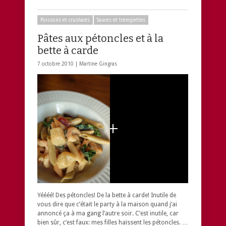
Poissons et crustacés
Sauces et trempettes
Pâtes aux pétoncles et à la
bette à carde
7 octobre 2010 |
Martine Gingras
Yéééé! Des pétoncles! De la bette à carde! Inutile de
vous dire que c’était le party à la maison quand j’ai
annoncé ça à ma gang l’autre soir. C’est inutile, car
bien sûr, c’est faux: mes filles haïssent les pétoncles. …