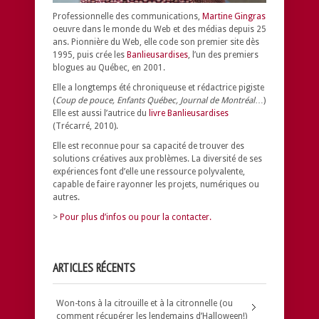
Professionnelle des communications,
Martine Gingras
oeuvre dans le monde du Web et des médias depuis 25
ans. Pionnière du Web, elle code son premier site dès
1995, puis crée les
Banlieusardises
, l’un des premiers
blogues au Québec, en 2001.
Elle a longtemps été chroniqueuse et rédactrice pigiste
(
Coup de pouce, Enfants Québec, Journal de Montréal
…)
Elle est aussi l’autrice du
livre Banlieusardises
(Trécarré, 2010).
Elle est reconnue pour sa capacité de trouver des
solutions créatives aux problèmes.
La diversité de ses
expériences font d’elle une ressource polyvalente,
capable de faire rayonner les projets, numériques ou
autres.
>
Pour plus d’infos ou pour la contacter.
ARTICLES RÉCENTS
Won-tons à la citrouille et à la citronnelle (ou
comment récupérer les lendemains d’Halloween!)