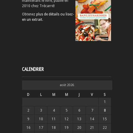
maintenant le livre, publié en
2010 chez Trécarré!
Obtenez
plus de détails ou lisez-
en un extrait
.
CALENDRIER
août 2026
D
L
M
M
J
V
S
1
2
3
4
5
6
7
8
9
10
11
12
13
14
15
16
17
18
19
20
21
22