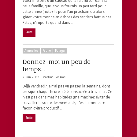
Voici l’histoire d’un cadeau qui a fait fureur dans la
belle-famille, que je vous fournis un peu tard pour
cette année (notez-le pour l’an prochain ou alors
gâtez votre monde en dehors des sentiers battus des
Fêtes, n’importe quand dans …
Suite
Annuelles
Faune
Potager
Donnez-moi un peu de
temps…
7 juin 2002 |
Martine Gingras
Déjà vendredi? Je n’ai pas vu passer la semaine, dont
presque chaque heure a été consacrée à travailler. Ce
n’est pas dans mes habitudes (ma maxime: éviter de
travailler le soir et les weekends, c’est la meilleure
façon d’être productif …
Suite