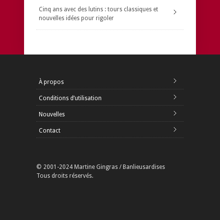
Cinq ans avec des lutins : tours classiques et
nouvelles idées pour rigoler
À propos
Conditions d’utilisation
Nouvelles
Contact
© 2001-2024 Martine Gingras / Banlieusardises
Tous droits réservés.