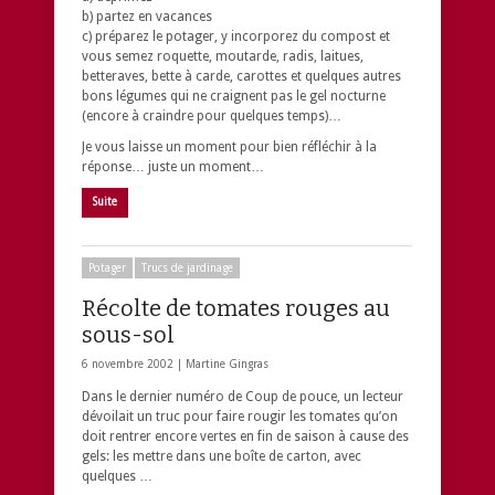
b) partez en vacances
c) préparez le potager, y incorporez du compost et
vous semez roquette, moutarde, radis, laitues,
betteraves, bette à carde, carottes et quelques autres
bons légumes qui ne craignent pas le gel nocturne
(encore à craindre pour quelques temps)…
Je vous laisse un moment pour bien réfléchir à la
réponse… juste un moment…
Suite
Potager
Trucs de jardinage
Récolte de tomates rouges au
sous-sol
6 novembre 2002 |
Martine Gingras
Dans le dernier numéro de Coup de pouce, un lecteur
dévoilait un truc pour faire rougir les tomates qu’on
doit rentrer encore vertes en fin de saison à cause des
gels: les mettre dans une boîte de carton, avec
quelques …