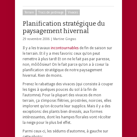
Terrain
Trucs de jardinage
Vivaces
Planification stratégique du
paysagement hivernal
29 novembre 2006 |
Martine Gingras
Il y a les travaux
incontournables
de fin de saison sur
le terrain. Et il y a mes favoris: ceux qu’on peut
remettre à plus tard! Et on ne le fait pas par paresse,
non, môôôsieur! On le fait parce qu’on a à coeur la
planification stratégique de notre paysagement
hivernal. Rien de moins.
Prenez le rabattage des vivaces (qui consiste à couper
les tiges à quelques pouces du sol à la fin de
l’automne). Pour la plupart des vivaces de mon
terrain, ça s’impose: flétries, prostrées, noircies, elles
implorent qu’on écourte leur supplice. Mais il y a des
exceptions: des plants bien dressés, aux formes
intéressantes, dont les hampes florales vont récolter
la neige pour le plus bel effet.
Parmi ceux-ci, les sédums d’automne, à gauche sur
cette photo: