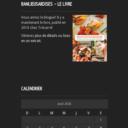
BANLIEUSARDISES – LE LIVRE
Vous aimez le blogue? Il y a
maintenant le livre, publié en
2010 chez Trécarré!
Obtenez
plus de détails ou lisez-
en un extrait
.
CALENDRIER
août 2026
D
L
M
M
J
V
S
1