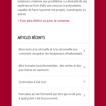
solutions créatives aux problèmes.
La diversité de ses
expériences font d’elle une ressource polyvalente,
capable de faire rayonner les projets, numériques ou
autres.
>
Pour plus d’infos ou pour la contacter.
ARTICLES RÉCENTS
Won-tons à la citrouille et à la citronnelle (ou
comment récupérer les lendemains d’Halloween!)
Mini tomates lactofermentées : des vertes et des
pas mûres en saumure
Gremolata à l’ail noir
Pancakes au lait fermenté (un titre qui ne dit pas
à quel point c’est boooooon!)