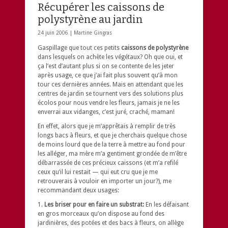
Récupérer les caissons de
polystyrène au jardin
24 juin 2006 |
Martine Gingras
Gaspillage que tout ces petits
caissons de polystyrène
dans lesquels on achète les végétaux? Oh que oui, et
ça l’est d’autant plus si on se contente de les jeter
après usage, ce que j’ai fait plus souvent qu’à mon
tour ces dernières années. Mais en attendant que les
centres de jardin se tournent vers des solutions plus
écolos pour nous vendre les fleurs, jamais je ne les
enverrai aux vidanges, c’est juré, craché, maman!
En effet, alors que je m’apprêtais à remplir de très
longs bacs à fleurs, et que je cherchais quelque chose
de moins lourd que de la terre à mettre au fond pour
les alléger, ma mère m’a gentiment grondée de m’être
débarrassée de ces précieux caissons (et m’a refilé
ceux qu’il lui restait — qui eut cru que je me
retrouverais à vouloir en importer un jour?), me
recommandant deux usages:
1.
Les briser pour en faire un substrat:
En les défaisant
en gros morceaux qu’on dispose au fond des
jardinières, des potées et des bacs à fleurs, on allège