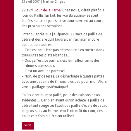
23 avril 2007 |
Martine Gingras
22 avril,
Jour de la Terre
? Chez nous, c’était plutôt le
jour du Paillis. En fait, les «célébrations» se sont
étalées sur trois jours, et se poursuivront au cours
des prochaines semaines.
Entendu après que j’ai épandu 22 sacs de paillis de
cèdre et déclaré qu’il faudrait en racheter encore
beaucoup d’autres:
– Ce n’est peut-être pas nécessaire d’en mettre dans
touuuutes tes plates-bandes…
– Oui, ça l’est. Le paillis, c’est le meilleur amis des
jardiniers paresseux.
– C’est un aveu de paresse?
– Non, de grossesse. Le désherbage à quatre pattes
avec une bedaine de 8 mois, très peu pour moi. Alors
vive le paillage systématique!
Paillis vient du mot paille, pour des raisons assez
évidentes… Car bien avant qu’on achète le paillis de
cèdre teint rouge ou l’exotique paillis d’écale de cacao
en gros sacs au Home réno l’entrepôt du coin, c’est la
paille et le foin qui étaient utilisés.
Suite