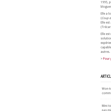
1995, p
blogues
Elle a 
(
Coup d
Elle est
(Trécar
Elle es
solutio
expérie
capable
autres.
>
Pour 
ARTIC
Won-ton
commen
Mini t
pas m