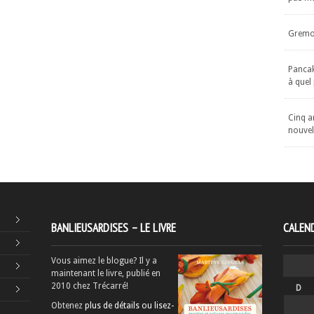
Gremol
Pancake
à quel
Cinq an
nouvel
BANLIEUSARDISES – LE LIVRE
CALEND
Vous aimez le blogue? Il y a
maintenant le livre, publié en
2010 chez Trécarré!
D
Obtenez
plus de détails ou lisez-