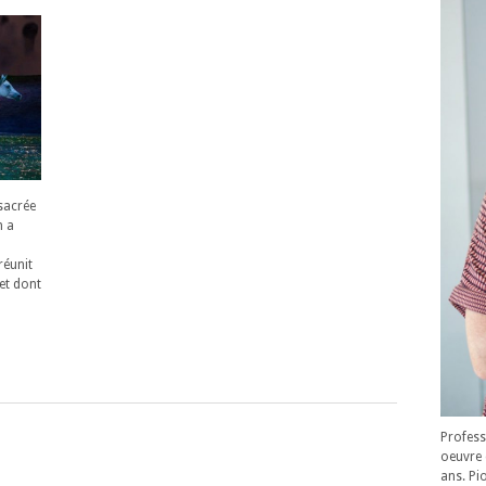
nsacrée
n a
 réunit
et dont
Profess
oeuvre 
ans. Pi