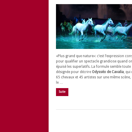
«Plus grand que nature»: c’est l’expression co
pour qualifier un spectacle grandiose quand o
épuisé les superlatifs. La formule semble toute
désignée pour décrire
Odysséo de Cavalia
, qui
65 chevaux et 45 artistes sur une même scène, 
le …
Suite