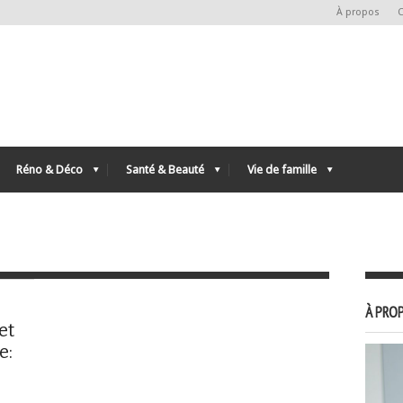
À propos
C
Réno & Déco
Santé & Beauté
Vie de famille
À PROP
et
e: