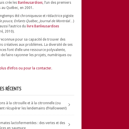
uis crée les
Banlieusardises
, l’un des premiers
 au Québec, en 2001.
longtemps été chroniqueuse et rédactrice pigiste
e pouce, Enfants Québec, Journal de Montréal
…)
 aussi l’autrice du
livre Banlieusardises
ré, 2010).
t reconnue pour sa capacité de trouver des
ns créatives aux problèmes.
La diversité de ses
nces font d’elle une ressource polyvalente,
 de faire rayonner les projets, numériques ou
plus d’infos ou pour la contacter.
LES RÉCENTS
s à la citrouille et à la citronnelle (ou
t récupérer les lendemains d’Halloween!)
omates lactofermentées : des vertes et des
ûres en saumure