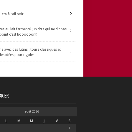
ata à l’ail noir
s au lait fermenté (un titre qui ne dit pas
 point c’est boooooon!)
s avec des lutins : tours classiques et
les idées pour rigoler
RIER
août 2026
L
M
M
J
V
S
1