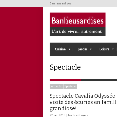
Banlieusardises
Cuisine
Jardin
Loisirs
Spectacle
Activités
Spectacle
Spectacle Cavalia Odysséo 
visite des écuries en famill
grandiose!
22 juin 2015 |
Martine Gingras