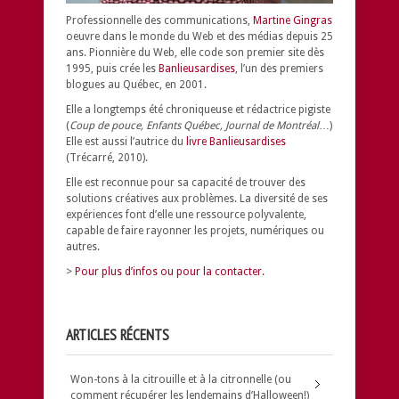
Professionnelle des communications,
Martine Gingras
oeuvre dans le monde du Web et des médias depuis 25
ans. Pionnière du Web, elle code son premier site dès
1995, puis crée les
Banlieusardises
, l’un des premiers
blogues au Québec, en 2001.
Elle a longtemps été chroniqueuse et rédactrice pigiste
(
Coup de pouce, Enfants Québec, Journal de Montréal
…)
Elle est aussi l’autrice du
livre Banlieusardises
(Trécarré, 2010).
Elle est reconnue pour sa capacité de trouver des
solutions créatives aux problèmes.
La diversité de ses
expériences font d’elle une ressource polyvalente,
capable de faire rayonner les projets, numériques ou
autres.
>
Pour plus d’infos ou pour la contacter.
ARTICLES RÉCENTS
Won-tons à la citrouille et à la citronnelle (ou
comment récupérer les lendemains d’Halloween!)