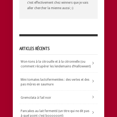
c’est effectivement chez winners que je vais
aller chercher la mienne aussi ;-)
ARTICLES RÉCENTS
Won-tons à la citrouille et à la citronnelle (ou
comment récupérer les lendemains d’Halloween!)
Mini tomates lactofermentées : des vertes et des
pas mûres en saumure
Gremolata à l’ail noir
Pancakes au lait fermenté (un titre qui ne dit pas
à quel point c’est boooooon!)