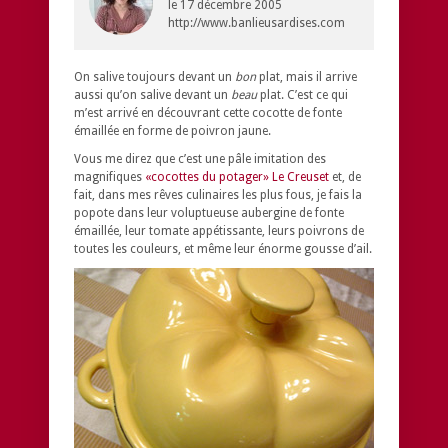
le
17 décembre 2005
http://www.banlieusardises.com
On salive toujours devant un
bon
plat, mais il arrive
aussi qu’on salive devant un
beau
plat. C’est ce qui
m’est arrivé en découvrant cette cocotte de fonte
émaillée en forme de poivron jaune.
Vous me direz que c’est une pâle imitation des
magnifiques
«cocottes du potager» Le Creuset
et, de
fait, dans mes rêves culinaires les plus fous, je fais la
popote dans leur voluptueuse aubergine de fonte
émaillée, leur tomate appétissante, leurs poivrons de
toutes les couleurs, et même leur énorme gousse d’ail.