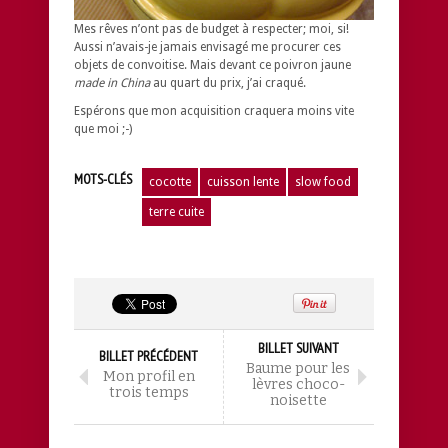
Mes rêves n’ont pas de budget à respecter; moi, si!
Aussi n’avais-je jamais envisagé me procurer ces
objets de convoitise. Mais devant ce poivron jaune
made in China
au quart du prix, j’ai craqué.
Espérons que mon acquisition craquera moins vite
que moi ;-)
MOTS-CLÉS
cocotte
cuisson lente
slow food
terre cuite
BILLET SUIVANT
BILLET PRÉCÉDENT
Baume pour les
Mon profil en
lèvres choco-
trois temps
noisette