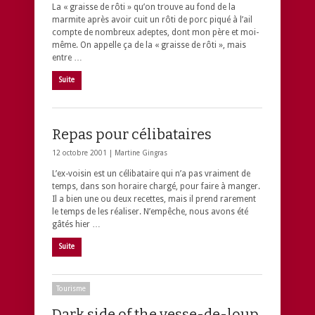
La « graisse de rôti » qu’on trouve au fond de la
marmite après avoir cuit un rôti de porc piqué à l’ail
compte de nombreux adeptes, dont mon père et moi-
même. On appelle ça de la « graisse de rôti », mais
entre …
Suite
Repas pour célibataires
12 octobre 2001 |
Martine Gingras
L’ex-voisin est un célibataire qui n’a pas vraiment de
temps, dans son horaire chargé, pour faire à manger.
Il a bien une ou deux recettes, mais il prend rarement
le temps de les réaliser. N’empêche, nous avons été
gâtés hier …
Suite
Tourisme
Dark side of the vesse-de-loup