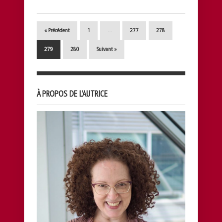
« Précédent
1
…
277
278
279
280
Suivant »
À PROPOS DE L’AUTRICE