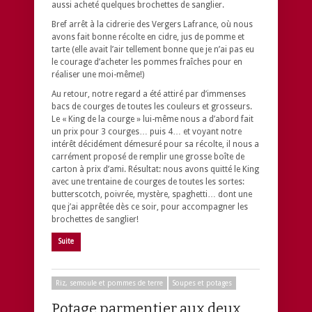
aussi acheté quelques brochettes de sanglier.
Bref arrêt à la cidrerie des Vergers Lafrance, où nous
avons fait bonne récolte en cidre, jus de pomme et
tarte (elle avait l’air tellement bonne que je n’ai pas eu
le courage d’acheter les pommes fraîches pour en
réaliser une moi-même!)
Au retour, notre regard a été attiré par d’immenses
bacs de courges de toutes les couleurs et grosseurs.
Le « King de la courge » lui-même nous a d’abord fait
un prix pour 3 courges… puis 4… et voyant notre
intérêt décidément démesuré pour sa récolte, il nous a
carrément proposé de remplir une grosse boîte de
carton à prix d’ami. Résultat: nous avons quitté le King
avec une trentaine de courges de toutes les sortes:
butterscotch, poivrée, mystère, spaghetti… dont une
que j’ai apprêtée dès ce soir, pour accompagner les
brochettes de sanglier!
Suite
Riz, semoule et pommes de terre
Soupes et potages
Potage parmentier aux deux