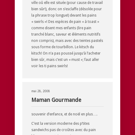
ville oû elle est située (pour cause de travail
bien sûr!), donc on s’esclaffe (désolée pour
la phrase trop longue!) devant les pains
« swirls »! Des espèces de pain « à toast »
comme disent mes enfants (lire pain
tranché blanc, saveur et éléments nutritifs
non compris), mais avec des teintes pastels
sous forme de tourbillon. Le kitsch du
kitsch! On n’a pas poussé jusqu’à l’acheter
bien sûr, mais c’est un « must »; faut aller
voir les ti pains swirls!
mai 28, 2008
Maman Gourmande
souvenir d’enfance, et de noël en plus….
C’est la version moderne des p’tites
sandwichs pas de croûtes avec du pain