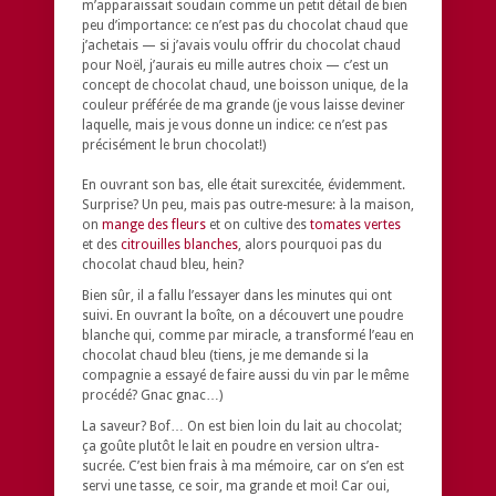
m’apparaissait soudain comme un petit détail de bien
peu d’importance: ce n’est pas du chocolat chaud que
j’achetais — si j’avais voulu offrir du chocolat chaud
pour Noël, j’aurais eu mille autres choix — c’est un
concept de chocolat chaud, une boisson unique, de la
couleur préférée de ma grande (je vous laisse deviner
laquelle, mais je vous donne un indice: ce n’est pas
précisément le brun chocolat!)
En ouvrant son bas, elle était surexcitée, évidemment.
Surprise? Un peu, mais pas outre-mesure: à la maison,
on
mange des fleurs
et on cultive des
tomates vertes
et des
citrouilles blanches
, alors pourquoi pas du
chocolat chaud bleu, hein?
Bien sûr, il a fallu l’essayer dans les minutes qui ont
suivi. En ouvrant la boîte, on a découvert une poudre
blanche qui, comme par miracle, a transformé l’eau en
chocolat chaud bleu (tiens, je me demande si la
compagnie a essayé de faire aussi du vin par le même
procédé? Gnac gnac…)
La saveur? Bof… On est bien loin du lait au chocolat;
ça goûte plutôt le lait en poudre en version ultra-
sucrée. C’est bien frais à ma mémoire, car on s’en est
servi une tasse, ce soir, ma grande et moi! Car oui,