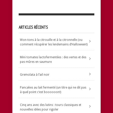
ARTICLES RÉCENTS
Won-tons à la citrouille et à la citronnelle (ou
comment récupérer les lendemains d’Halloween!)
Mini tomates lactofermentées : des vertes et des
pas mûres en saumure
Gremolata à l’ail noir
Pancakes au lait fermenté (un titre qui ne dit pas
à quel point c’est boooooon!)
Cinq ans avec des lutins : tours classiques et
nouvelles idées pour rigoler