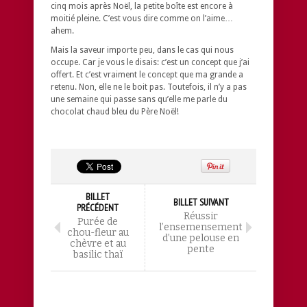
cinq mois après Noël, la petite boîte est encore à
moitié pleine. C’est vous dire comme on l’aime…
ahem.
Mais la saveur importe peu, dans le cas qui nous
occupe. Car je vous le disais: c’est un concept que j’ai
offert. Et c’est vraiment le concept que ma grande a
retenu. Non, elle ne le boit pas. Toutefois, il n’y a pas
une semaine qui passe sans qu’elle me parle du
chocolat chaud bleu du Père Noël!
BILLET
BILLET SUIVANT
PRÉCÉDENT
Réussir
Purée de
l’ensemensement
chou-fleur au
d’une pelouse en
chèvre et au
pente
basilic thaï