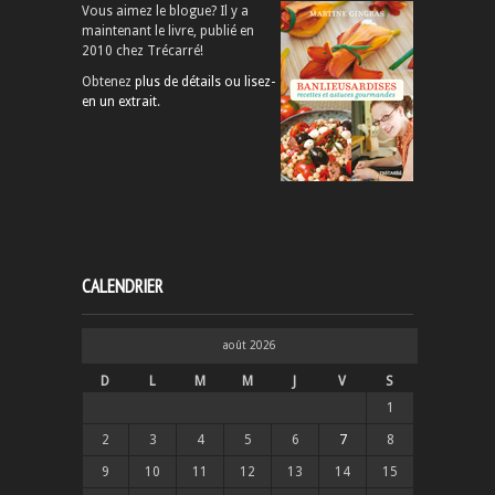
Vous aimez le blogue? Il y a
maintenant le livre, publié en
2010 chez Trécarré!
Obtenez
plus de détails ou lisez-
en un extrait
.
CALENDRIER
août 2026
D
L
M
M
J
V
S
1
2
3
4
5
6
7
8
9
10
11
12
13
14
15