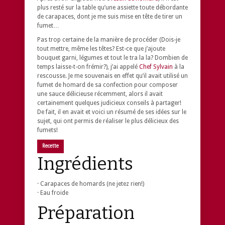
plus resté sur la table qu’une assiette toute débordante
de carapaces, dont je me suis mise en tête de tirer un
fumet…
Pas trop certaine de la manière de procéder (
Dois-je
tout mettre, même les têtes? Est-ce que j’ajoute
bouquet garni, légumes et tout le tra la la? Dombien de
temps laisse-t-on frémir?
), j’ai appelé
Chef Sylvain
à la
rescousse. Je me souvenais en effet qu’il avait utilisé un
fumet de homard de sa confection pour composer
une sauce délicieuse récemment, alors il avait
certainement quelques judicieux conseils à partager!
De fait, il en avait et voici un résumé de ses idées sur le
sujet, qui ont permis de réaliser le plus délicieux des
fumets!
Recette
Ingrédients
· Carapaces de homards (ne jetez rien!)
· Eau froide
Préparation