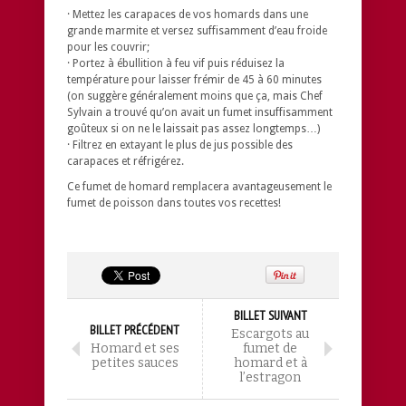
· Mettez les carapaces de vos homards dans une
grande marmite et versez suffisamment d’eau froide
pour les couvrir;
· Portez à ébullition à feu vif puis réduisez la
température pour laisser frémir de 45 à 60 minutes
(on suggère généralement moins que ça, mais Chef
Sylvain a trouvé qu’on avait un fumet insuffisamment
goûteux si on ne le laissait pas assez longtemps…)
· Filtrez en extayant le plus de jus possible des
carapaces et réfrigérez.
Ce fumet de homard remplacera avantageusement le
fumet de poisson dans toutes vos recettes!
BILLET SUIVANT
BILLET PRÉCÉDENT
Escargots au
Homard et ses
fumet de
petites sauces
homard et à
l’estragon