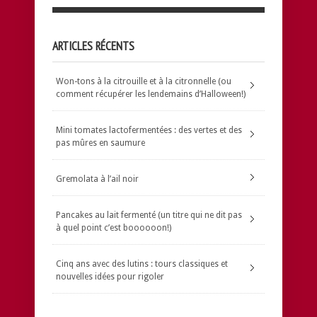
ARTICLES RÉCENTS
Won-tons à la citrouille et à la citronnelle (ou
comment récupérer les lendemains d’Halloween!)
Mini tomates lactofermentées : des vertes et des
pas mûres en saumure
Gremolata à l’ail noir
Pancakes au lait fermenté (un titre qui ne dit pas
à quel point c’est boooooon!)
Cinq ans avec des lutins : tours classiques et
nouvelles idées pour rigoler