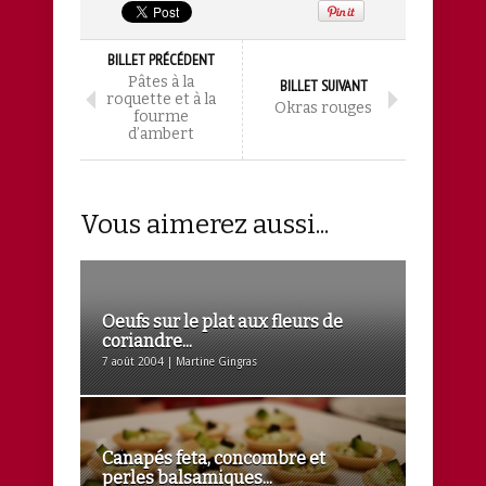
BILLET PRÉCÉDENT
Pâtes à la
BILLET SUIVANT
roquette et à la
Okras rouges
fourme
d’ambert
Vous aimerez aussi...
Oeufs sur le plat aux fleurs de
coriandre...
7 août 2004 | Martine Gingras
Canapés feta, concombre et
perles balsamiques...