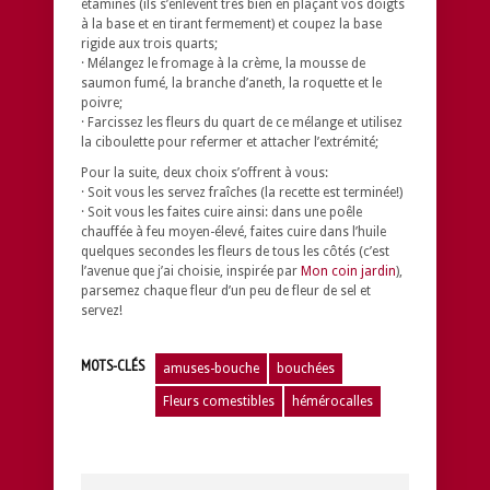
étamines (ils s’enlèvent très bien en plaçant vos doigts
à la base et en tirant fermement) et coupez la base
rigide aux trois quarts;
· Mélangez le fromage à la crème, la mousse de
saumon fumé, la branche d’aneth, la roquette et le
poivre;
· Farcissez les fleurs du quart de ce mélange et utilisez
la ciboulette pour refermer et attacher l’extrémité;
Pour la suite, deux choix s’offrent à vous:
· Soit vous les servez fraîches (la recette est terminée!)
· Soit vous les faites cuire ainsi: dans une poêle
chauffée à feu moyen-élevé, faites cuire dans l’huile
quelques secondes les fleurs de tous les côtés (c’est
l’avenue que j’ai choisie, inspirée par
Mon coin jardin
),
parsemez chaque fleur d’un peu de fleur de sel et
servez!
MOTS-CLÉS
amuses-bouche
bouchées
Fleurs comestibles
hémérocalles