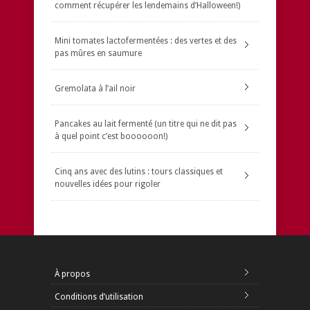
comment récupérer les lendemains d’Halloween!)
Mini tomates lactofermentées : des vertes et des
pas mûres en saumure
Gremolata à l’ail noir
Pancakes au lait fermenté (un titre qui ne dit pas
à quel point c’est boooooon!)
Cinq ans avec des lutins : tours classiques et
nouvelles idées pour rigoler
À propos
Conditions d’utilisation