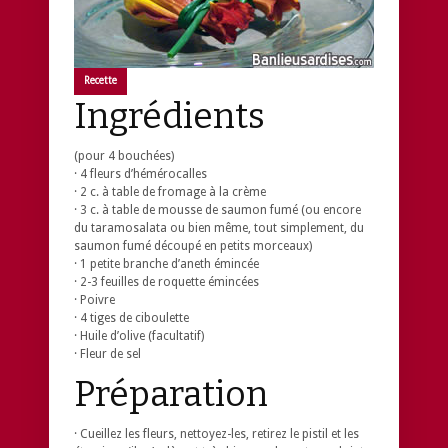
Recette
Ingrédients
(pour 4 bouchées)
· 4 fleurs d’hémérocalles
· 2 c. à table de fromage à la crème
· 3 c. à table de mousse de saumon fumé (ou encore
du taramosalata ou bien même, tout simplement, du
saumon fumé découpé en petits morceaux)
· 1 petite branche d’aneth émincée
· 2-3 feuilles de roquette émincées
· Poivre
· 4 tiges de ciboulette
· Huile d’olive (facultatif)
· Fleur de sel
Préparation
· Cueillez les fleurs, nettoyez-les, retirez le pistil et les