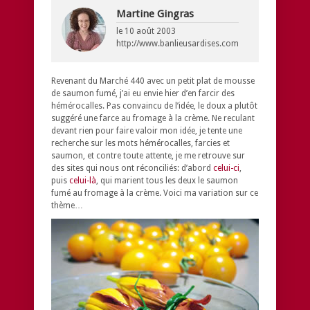
Martine Gingras
le
10 août 2003
http://www.banlieusardises.com
Revenant du Marché 440 avec un petit plat de mousse
de saumon fumé, j’ai eu envie hier d’en farcir des
hémérocalles. Pas convaincu de l’idée, le doux a plutôt
suggéré une farce au fromage à la crème. Ne reculant
devant rien pour faire valoir mon idée, je tente une
recherche sur les mots
hémérocalles
,
farcies
et
saumon
, et contre toute attente, je me retrouve sur
des sites qui nous ont réconciliés: d’abord
celui-ci
,
puis
celui-là
, qui marient tous les deux le saumon
fumé au fromage à la crème. Voici ma variation sur ce
thème…