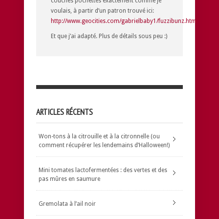
couches pochettes exactement comme je
voulais, à partir d’un patron trouvé ici:
http://www.geocities.com/gabrielbaby1/fuzzibunz.html
Et que j’ai adapté. Plus de détails sous peu :)
ARTICLES RÉCENTS
Won-tons à la citrouille et à la citronnelle (ou
comment récupérer les lendemains d’Halloween!)
Mini tomates lactofermentées : des vertes et des
pas mûres en saumure
Gremolata à l’ail noir