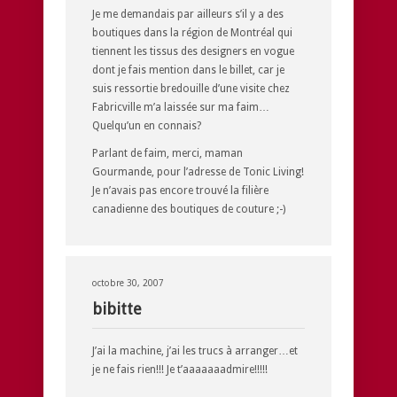
Je me demandais par ailleurs s’il y a des
boutiques dans la région de Montréal qui
tiennent les tissus des designers en vogue
dont je fais mention dans le billet, car je
suis ressortie bredouille d’une visite chez
Fabricville m’a laissée sur ma faim…
Quelqu’un en connais?
Parlant de faim, merci, maman
Gourmande, pour l’adresse de Tonic Living!
Je n’avais pas encore trouvé la filière
canadienne des boutiques de couture ;-)
octobre 30, 2007
bibitte
J’ai la machine, j’ai les trucs à arranger…et
je ne fais rien!!! Je t’aaaaaaadmire!!!!!