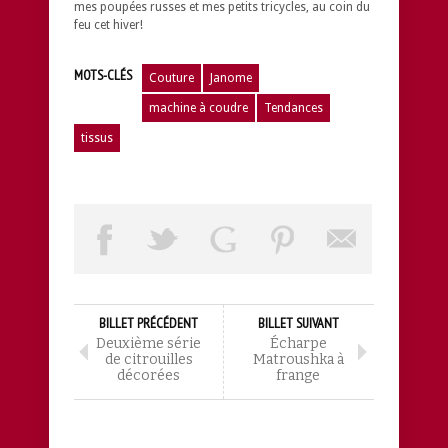
mes poupées russes et mes petits tricycles, au coin du
feu cet hiver!
MOTS-CLÉS
Couture
Janome
machine à coudre
Tendances
tissus
BILLET PRÉCÉDENT
BILLET SUIVANT
Deuxième série
Écharpe
de citrouilles
Matroushka à
décorées
frange