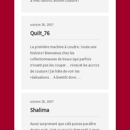
à mes favoris. Bonne couture !
octobre 28, 2007
Quilt_76
La première machine à coudre : toute une
histoire ! Bienvenue chez les
collectionneuses de tissus (qui parfois
n’osent pas les couper… rires) et les accros
de couture ! J’ai hâte de voir tes
réalisations… A bientôt donc …
octobre 28, 2007
Shalima
Aussi surprenant que celà puisse paraître