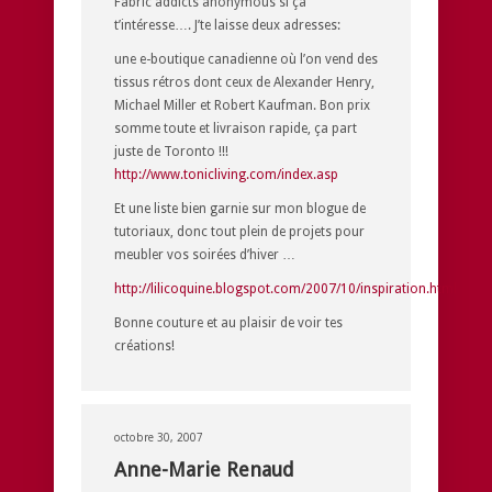
Fabric addicts anonymous si ça
t’intéresse…. J’te laisse deux adresses:
une e-boutique canadienne où l’on vend des
tissus rétros dont ceux de Alexander Henry,
Michael Miller et Robert Kaufman. Bon prix
somme toute et livraison rapide, ça part
juste de Toronto !!!
http://www.tonicliving.com/index.asp
Et une liste bien garnie sur mon blogue de
tutoriaux, donc tout plein de projets pour
meubler vos soirées d’hiver …
http://lilicoquine.blogspot.com/2007/10/inspiration.html
Bonne couture et au plaisir de voir tes
créations!
octobre 30, 2007
Anne-Marie Renaud