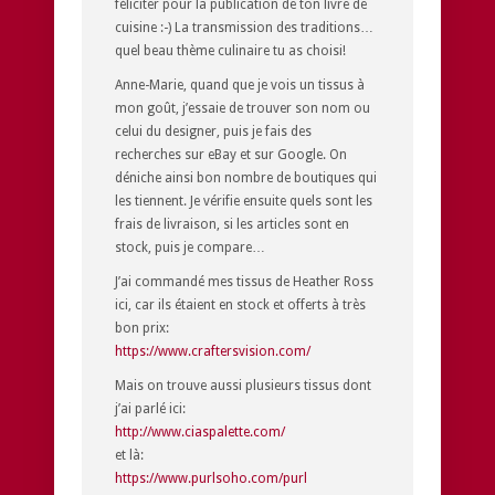
féliciter pour la publication de ton livre de
cuisine :-) La transmission des traditions…
quel beau thème culinaire tu as choisi!
Anne-Marie, quand que je vois un tissus à
mon goût, j’essaie de trouver son nom ou
celui du designer, puis je fais des
recherches sur eBay et sur Google. On
déniche ainsi bon nombre de boutiques qui
les tiennent. Je vérifie ensuite quels sont les
frais de livraison, si les articles sont en
stock, puis je compare…
J’ai commandé mes tissus de Heather Ross
ici, car ils étaient en stock et offerts à très
bon prix:
https://www.craftersvision.com/
Mais on trouve aussi plusieurs tissus dont
j’ai parlé ici:
http://www.ciaspalette.com/
et là:
https://www.purlsoho.com/purl