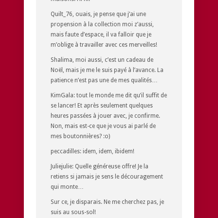
Quilt_76, ouais, je pense que j’ai une
propension à la collection moi z’aussi,
mais faute d’espace, il va falloir que je
m’oblige à travailler avec ces merveilles!
Shalima, moi aussi, c’est un cadeau de
Noël, mais je me le suis payé à l’avance. La
patience n’est pas une de mes qualités…
KimGala: tout le monde me dit qu’il suffit de
se lancer! Et après seulement quelques
heures passées à jouer avec, je confirme.
Non, mais est-ce que je vous ai parlé de
mes boutonnières? :o)
peccadilles: idem, idem, ibidem!
Juliejulie: Quelle généreuse offre! Je la
retiens si jamais je sens le découragement
qui monte…
Sur ce, je disparais. Ne me cherchez pas, je
suis au sous-sol!