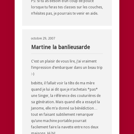
PS: si tu as besoin d’un coup de pouce
lorsque tu feras tes classes sur les couches,
n’hésites pas, je pourrais te venir en aide.
octobre 29, 2007
Martine la banlieusarde
C’est un plaisir de vous lire, j’ai vraiment
l’impression d’embarquer dans un beau trip
:-)
bebitte, il fallait voir la tête de ma mère
quand je lui ai dit que je n’achetais *pas*
une Singer, la référence des couturières de
sa génération. Mais quand elle a essayé la
Janome, elle m’a donné sa bénédiction…
tout en faisant subtilement remarquer
qu’une machine portable pourrait
facilement faire la navette entre nos deux
maisons. Hi hi!