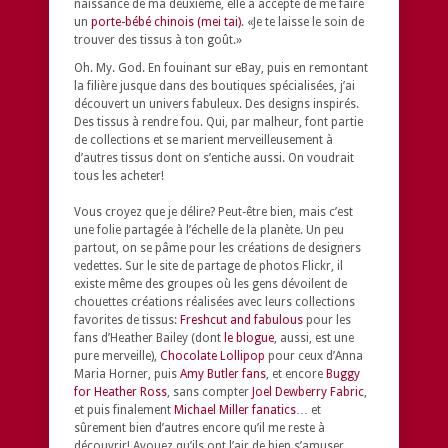
naissance de ma deuxième, elle a accepté de me faire
un
porte-bébé chinois (mei tai)
. «Je te laisse le soin de
trouver des tissus à ton goût.»
Oh. My. God. En fouinant sur eBay, puis en remontant
la filière jusque dans des boutiques spécialisées, j’ai
découvert un univers fabuleux. Des designs inspirés.
Des tissus à rendre fou. Qui, par malheur, font partie
de collections et se marient merveilleusement à
d’autres tissus dont on s’entiche aussi. On voudrait
tous les acheter!
Vous croyez que je délire? Peut-être bien, mais c’est
une folie partagée à l’échelle de la planète. Un peu
partout, on se pâme pour les créations de designers
vedettes. Sur le site de partage de photos Flickr, il
existe même des groupes où les gens dévoilent de
chouettes créations réalisées avec leurs collections
favorites de tissus:
Freshcut and fabulous
pour les
fans d’Heather Bailey (dont
le blogue
, aussi, est une
pure merveille),
Chocolate Lollipop
pour ceux d’Anna
Maria Horner, puis
Amy Butler fans
, et encore
Buggy
for Heather Ross
, sans compter
Joel Dewberry Fabric
,
et puis finalement
Michael Miller fanatics
… et
sûrement bien d’autres encore qu’il me reste à
découvrir! Avouez qu’ils ont l’air de bien s’amuser,