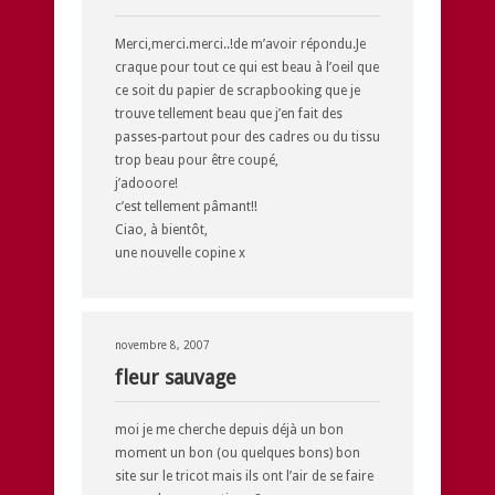
Merci,merci.merci..!de m’avoir répondu.Je
craque pour tout ce qui est beau à l’oeil que
ce soit du papier de scrapbooking que je
trouve tellement beau que j’en fait des
passes-partout pour des cadres ou du tissu
trop beau pour être coupé,
j’adooore!
c’est tellement pâmant!!
Ciao, à bientôt,
une nouvelle copine x
novembre 8, 2007
fleur sauvage
moi je me cherche depuis déjà un bon
moment un bon (ou quelques bons) bon
site sur le tricot mais ils ont l’air de se faire