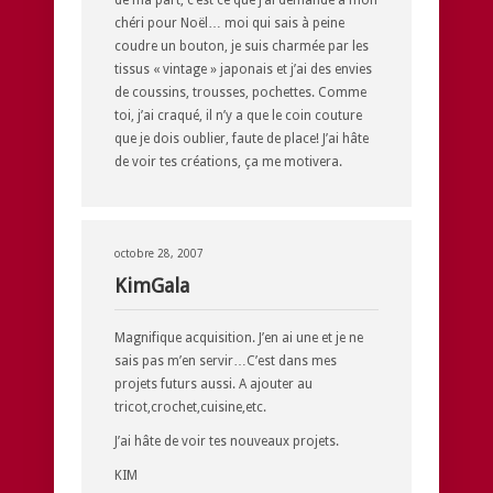
de ma part, c’est ce que j’ai demandé à mon
chéri pour Noël… moi qui sais à peine
coudre un bouton, je suis charmée par les
tissus « vintage » japonais et j’ai des envies
de coussins, trousses, pochettes. Comme
toi, j’ai craqué, il n’y a que le coin couture
que je dois oublier, faute de place! J’ai hâte
de voir tes créations, ça me motivera.
octobre 28, 2007
KimGala
Magnifique acquisition. J’en ai une et je ne
sais pas m’en servir…C’est dans mes
projets futurs aussi. A ajouter au
tricot,crochet,cuisine,etc.
J’ai hâte de voir tes nouveaux projets.
KIM