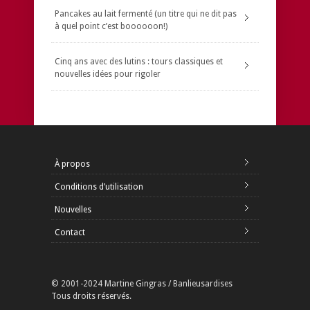
Pancakes au lait fermenté (un titre qui ne dit pas
à quel point c’est boooooon!)
Cinq ans avec des lutins : tours classiques et
nouvelles idées pour rigoler
À propos
Conditions d’utilisation
Nouvelles
Contact
© 2001-2024 Martine Gingras / Banlieusardises
Tous droits réservés.