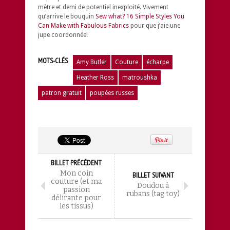
mètre et demi de potentiel inexploité. Vivement
qu’arrive le bouquin
Sew what? 16 Simple Styles You
Can Make with Fabulous Fabrics
pour que j’aie une
jupe coordonnée!
MOTS-CLÉS
Amy Butler
Couture
écharpe
Heather Ross
matroushka
patron gratuit
poupées russes
BILLET PRÉCÉDENT
Mon coin
BILLET SUIVANT
couture (et ma
Doudou à
passion
rubans (tag toy)
délirante pour
les tissus)