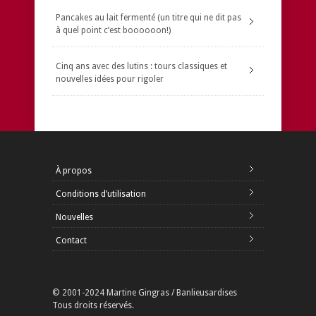
Pancakes au lait fermenté (un titre qui ne dit pas
à quel point c’est boooooon!)
Cinq ans avec des lutins : tours classiques et
nouvelles idées pour rigoler
À propos
Conditions d’utilisation
Nouvelles
Contact
© 2001-2024 Martine Gingras / Banlieusardises
Tous droits réservés.