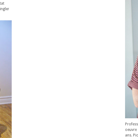
tat
ingler
Profess
oeuvre 
ans. Pi