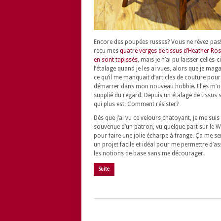
Encore des poupées russes? Vous ne rêvez pas! 
reçu mes
quatre verges de tissus d’Heather Ros
en sont tapissés
, mais je n’ai pu laisser celles-c
l’étalage quand je les ai vues, alors que je mag
ce qu’il me manquait d’articles de couture pour
démarrer dans mon nouveau hobbie. Elles m’o
supplié du regard. Depuis un étalage de tissus 
qui plus est. Comment résister?
Dès que j’ai vu ce velours chatoyant, je me suis
souvenue d’un patron, vu quelque part sur le W
pour faire une jolie écharpe à frange. Ça me s
un projet facile et idéal pour me permettre d’as
les notions de base sans me décourager.
Suite