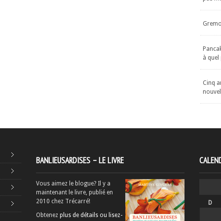
Gremol
Pancake
à quel
Cinq an
nouvel
BANLIEUSARDISES – LE LIVRE
CALEND
Vous aimez le blogue? Il y a
maintenant le livre, publié en
2010 chez Trécarré!
D
Obtenez
plus de détails ou lisez-