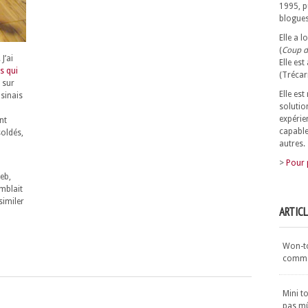
1995, p
blogues
Elle a 
(
Coup d
J’ai
Elle est
s qui
(Trécar
i sur
Elle es
asinais
solutio
expérie
nt
capable
soldés,
autres.
>
Pour 
eb,
emblait
similer
ARTIC
Won-ton
commen
Mini t
pas m