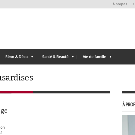
À propos
C
Réno & Déco
Santé & Beauté
Vie de famille
usardises
À PROP
nge
mon
 à