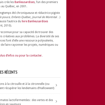
uis crée les
Banlieusardises
, l’un des premiers
 au Québec, en 2001.
longtemps été chroniqueuse et rédactrice pigiste
e pouce, Enfants Québec, Journal de Montréal
…)
 aussi l’autrice du
livre Banlieusardises
ré, 2010).
t reconnue pour sa capacité de trouver des
ns créatives aux problèmes.
La diversité de ses
nces font d’elle une ressource polyvalente,
 de faire rayonner les projets, numériques ou
plus d’infos ou pour la contacter.
LES RÉCENTS
s à la citrouille et à la citronnelle (ou
t récupérer les lendemains d’Halloween!)
omates lactofermentées : des vertes et des
ûres en saumure