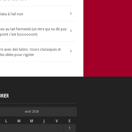
ata à l’ail noir
s au lait fermenté (un titre qui ne dit pas
 point c’est boooooon!)
s avec des lutins : tours classiques et
les idées pour rigoler
RIER
août 2026
L
M
M
J
V
S
1