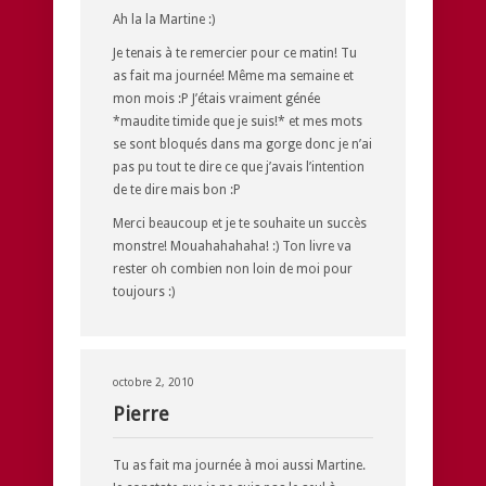
Ah la la Martine :)
Je tenais à te remercier pour ce matin! Tu
as fait ma journée! Même ma semaine et
mon mois :P J’étais vraiment génée
*maudite timide que je suis!* et mes mots
se sont bloqués dans ma gorge donc je n’ai
pas pu tout te dire ce que j’avais l’intention
de te dire mais bon :P
Merci beaucoup et je te souhaite un succès
monstre! Mouahahahaha! :) Ton livre va
rester oh combien non loin de moi pour
toujours :)
octobre 2, 2010
Pierre
Tu as fait ma journée à moi aussi Martine.