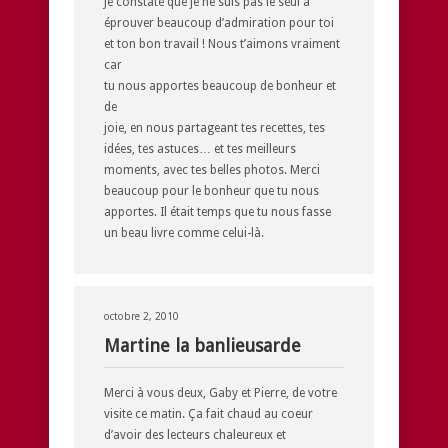
Je constate que je ne suis pas le seul à
éprouver beaucoup d’admiration pour toi
et ton bon travail ! Nous t’aimons vraiment
car
tu nous apportes beaucoup de bonheur et
de
joie, en nous partageant tes recettes, tes
idées, tes astuces… et tes meilleurs
moments, avec tes belles photos. Merci
beaucoup pour le bonheur que tu nous
apportes. Il était temps que tu nous fasse
un beau livre comme celui-là.
octobre 2, 2010
Martine la banlieusarde
Merci à vous deux, Gaby et Pierre, de votre
visite ce matin. Ça fait chaud au coeur
d’avoir des lecteurs chaleureux et