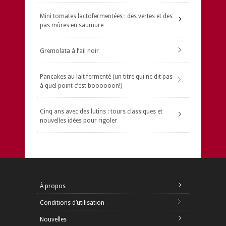
Mini tomates lactofermentées : des vertes et des
pas mûres en saumure
Gremolata à l’ail noir
Pancakes au lait fermenté (un titre qui ne dit pas
à quel point c’est boooooon!)
Cinq ans avec des lutins : tours classiques et
nouvelles idées pour rigoler
À propos
Conditions d’utilisation
Nouvelles