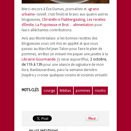
Merci encore à Ève Dumas, journaliste et «
grano
urbaine
» (sniiiif, c’est finiii!) et bravo aux quatre autres
blogueuses,
Christelle is Flabbergasting
,
Les recettes
d’Émilie
,
La Popoteuse
et
Brut… alimentation
pour
leurs alléchantes contributions.
Avis aux Montréalais: si les bonnes recettes des
blogueuses vous ont mis en appétit et que vous
passez au Marché Jean-Talon pour faire le plein de
pommes, arrêtez un instant me piquer une jasette à la
Librairie Gourmande
: j’y serai aujourd’hui,
2 octobre,
de 11h à 13h
pour une séance de signature de mon
livre, Banlieusardises, paru la semaine dernière.
J’espère y croiser quelques voisins et voisines virtuels!
MOTS-CLÉS
courge
Médias
pommes
risotto