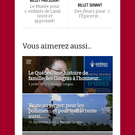
BILLET PRÉCÉDENT
BILLET SUIVANT
Le Musée pour
enfants de Laval:
Des fleurs pour
testé et
l’Épicerie…
approuvé!
Vous aimerez aussi...
Le Québec, une histoire de
famille: les Gingras à l’honneur...
3 juillet 2012 | Martine Gingras
Visite au verger: pour les
pommes… et pour tout le reste
aussi...
15 septembre 2012 | Martine Gingras