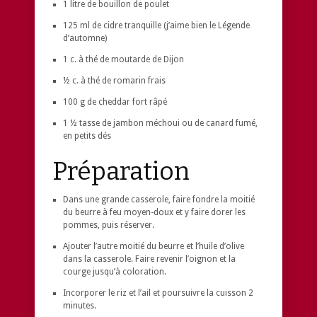
1 litre de bouillon de poulet
125 ml de cidre tranquille (j’aime bien le Légende
d’automne)
1 c. à thé de moutarde de Dijon
½ c. à thé de romarin frais
100 g de cheddar fort râpé
1 ½ tasse de jambon méchoui ou de canard fumé,
en petits dés
Préparation
Dans une grande casserole, faire fondre la moitié
du beurre à feu moyen-doux et y faire dorer les
pommes, puis réserver.
Ajouter l’autre moitié du beurre et l’huile d’olive
dans la casserole. Faire revenir l’oignon et la
courge jusqu’à coloration.
Incorporer le riz et l’ail et poursuivre la cuisson 2
minutes.