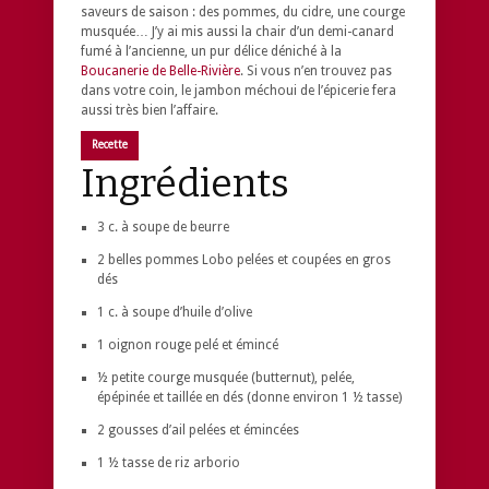
saveurs de saison : des pommes, du cidre, une courge
musquée… J’y ai mis aussi la chair d’un demi-canard
fumé à l’ancienne, un pur délice déniché à la
Boucanerie de Belle-Rivière
. Si vous n’en trouvez pas
dans votre coin, le jambon méchoui de l’épicerie fera
aussi très bien l’affaire.
Recette
Ingrédients
3 c. à soupe de beurre
2 belles pommes Lobo pelées et coupées en gros
dés
1 c. à soupe d’huile d’olive
1 oignon rouge pelé et émincé
½ petite courge musquée (butternut), pelée,
épépinée et taillée en dés (donne environ 1 ½ tasse)
2 gousses d’ail pelées et émincées
1 ½ tasse de riz arborio