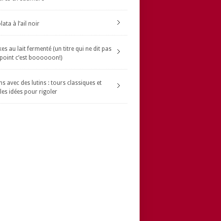
ata à l’ail noir
s au lait fermenté (un titre qui ne dit pas
 point c’est boooooon!)
s avec des lutins : tours classiques et
les idées pour rigoler