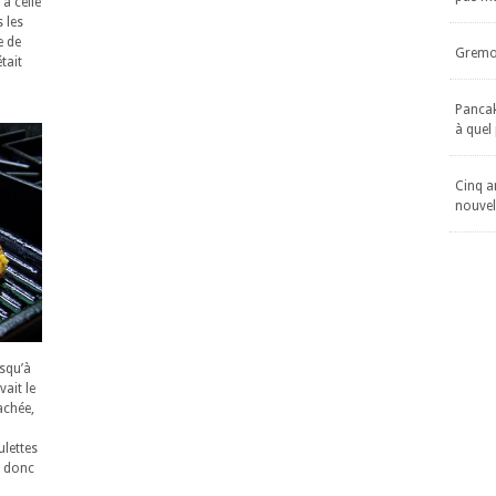
 à celle
s les
e de
Gremol
était
Pancake
à quel
Cinq an
nouvel
usqu’à
ait le
achée,
lettes
y donc