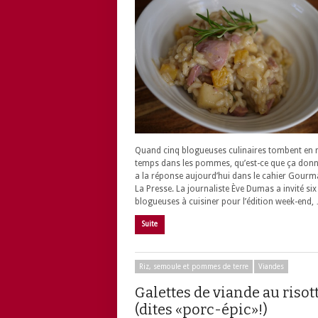
Quand cinq blogueuses culinaires tombent en
temps dans les pommes, qu’est-ce que ça don
a la réponse aujourd’hui dans le cahier Gour
La Presse. La journaliste Ève Dumas a invité six
blogueuses à cuisiner pour l’édition week-end,
Suite
Riz, semoule et pommes de terre
Viandes
Galettes de viande au risot
(dites «porc-épic»!)