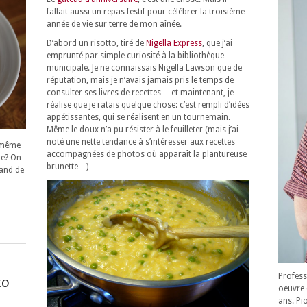
fallait aussi un repas festif pour célébrer la troisième
année de vie sur terre de mon aînée.
D’abord un risotto, tiré de
Nigella Express
, que j’ai
emprunté par simple curiosité à la bibliothèque
municipale. Je ne connaissais Nigella Lawson que de
réputation, mais je n’avais jamais pris le temps de
consulter ses livres de recettes… et maintenant, je
réalise que je ratais quelque chose: c’est rempli d’idées
appétissantes, qui se réalisent en un tournemain.
Même le doux n’a pu résister à le feuilleter (mais j’ai
noté une nette tendance à s’intéresser aux recettes
 même
accompagnées de photos où apparaît la plantureuse
ne? On
brunette…)
mand de
 …
Profess
to
oeuvre 
ans. Pi