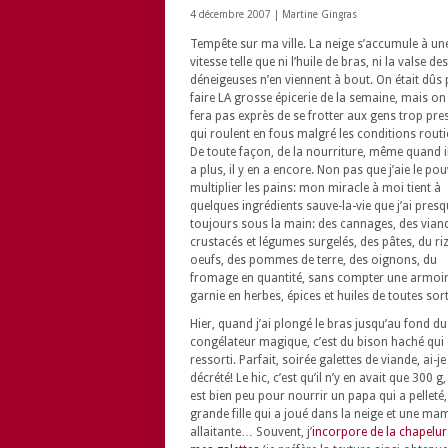
4 décembre 2007 |
Martine Gingras
Tempête sur ma ville. La neige s’accumule à un
vitesse telle que ni l’huile de bras, ni la valse des
déneigeuses n’en viennent à bout. On était dûs
faire LA grosse épicerie de la semaine, mais on
fera pas exprès de se frotter aux gens trop pre
qui roulent en fous malgré les conditions routi
De toute façon, de la nourriture, même quand il
a plus, il y en a encore. Non pas que j’aie le po
multiplier les pains: mon miracle à moi tient à
quelques ingrédients sauve-la-vie que j’ai pres
toujours sous la main: des cannages, des vian
crustacés et légumes surgelés, des pâtes, du riz
oeufs, des pommes de terre, des oignons, du
fromage en quantité, sans compter une armoir
garnie en herbes, épices et huiles de toutes sor
Hier, quand j’ai plongé le bras jusqu’au fond du
congélateur magique, c’est du bison haché qui 
ressorti. Parfait, soirée galettes de viande, ai-je
décrété! Le hic, c’est qu’il n’y en avait que 300 g,
est bien peu pour nourrir un papa qui a pelleté
grande fille qui a joué dans la neige et une m
allaitante… Souvent, j’
incorpore de la chapelur