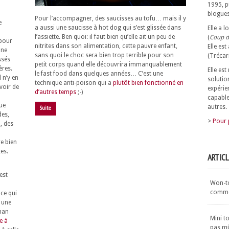
1995, p
blogues
Pour l’accompagner, des saucisses au tofu… mais il y
e
a aussi une saucisse à hot dog qui s’est glissée dans
Elle a 
l’assiette. Ben quoi: il faut bien qu’elle ait un peu de
(
Coup d
 pour
nitrites dans son alimentation, cette pauvre enfant,
Elle est
 ne
sans quoi le choc sera bien trop terrible pour son
(Trécar
ssés
petit corps quand elle découvrira immanquablement
ères.
Elle es
le fast food dans quelques années… C’est une
 n’y en
solutio
technique anti-poison qui a
plutôt bien fonctionné en
uvoir de
expérie
d’autres temps
;-)
capable
que
autres.
Suite
des,
>
Pour 
, des
e bien
tes.
ARTIC
est
Won-ton
commen
 ce qui
, une
aman
Mini t
e à
pas m