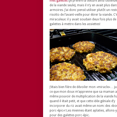
mes galettes
(je préfère la texture ainsi obtenue
de la viande seule), mais il n’y en avait plus dan
armoires. J’ai donc pensé utiliser plutôt un rest
risotto de l’avant-veille pour étirer la viande. C’
miraculeux: il y avait soudain deux fois plus de
galettes à mettre dans les assiettes!
J’étais bien fière de dévoiler mon «miracle»… j
ce que mon doux m’apprenne que sa maman av
même pouvoir de multiplication de la viande h
quand il était petit, et que cette idée géniale d’y
incorporer du riz avait même un nom: des «bou
porc-épic»! Les miennes étant aplaties, allons-
pour des galettes porc-épic.