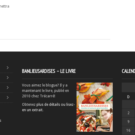
mettra
BANLIEUSARDISES – LE LIVRE
CALEND
Vous aimez le blogue? Il y a
maintenant le livre, publié en
2010 chez Trécarré!
D
Obtenez
plus de détails ou lisez-
en un extrait
.
2
s
9
16