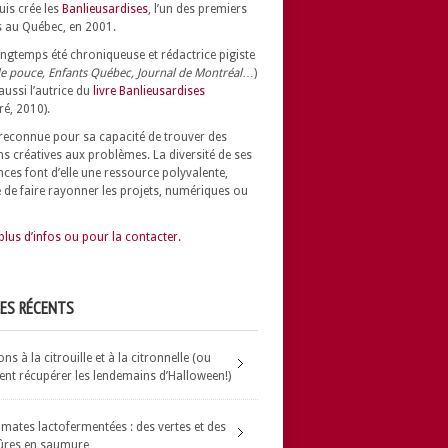
uis crée les
Banlieusardises
, l’un des premiers
 au Québec, en 2001.
longtemps été chroniqueuse et rédactrice pigiste
e pouce, Enfants Québec, Journal de Montréal
…)
 aussi l’autrice du
livre Banlieusardises
ré, 2010).
t reconnue pour sa capacité de trouver des
ns créatives aux problèmes.
La diversité de ses
nces font d’elle une ressource polyvalente,
 de faire rayonner les projets, numériques ou
plus d’infos ou pour la contacter.
LES RÉCENTS
s à la citrouille et à la citronnelle (ou
t récupérer les lendemains d’Halloween!)
omates lactofermentées : des vertes et des
ûres en saumure