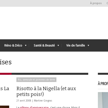
À propos
C
Réno & Déco
Santé & Beauté
Vie de famille
ises
Riz, semoule et pommes de terre
À PROP
s La
Risotto à la Nigella (et aux
petits pois!)
21 avril 2008 |
Martine Gingras
Le
gâteau d’anniversaire
, c’est une chose. Mais il