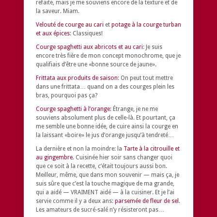
refaite, mais je me souviens encore de la texture et de
la saveur. Miam.
Velouté de courge au cari
et
potage à la courge turban
et aux épices
: Classiques!
Courge spaghetti aux abricots et au cari
: Je suis
encore très fière de mon concept monochrome, que je
qualifiais d’être une «bonne source de jaune».
Frittata aux produits de saison
: On peut tout mettre
dans une frittata… quand on a des courges plein les
bras, pourquoi pas ça?
Courge spaghetti à l’orange
: Étrange, je ne me
souviens absolument plus de celle-là. Et pourtant, ça
me semble une bonne idée, de cuire ainsi la courge en
la laissant «boire» le jus d’orange jusqu’à tendreté…
La dernière et non la moindre: la
Tarte à la citrouille et
au gingembre
. Cuisinée hier soir sans changer quoi
que ce soit à la recette, c’était toujours aussi bon.
Meilleur, même, que dans mon souvenir — mais ça, je
suis sûre que c’est la touche magique de ma grande,
qui a aidé — VRAIMENT aidé — à la cuisiner. Et je l’ai
servie comme il y a deux ans:
parsemée de fleur de sel
.
Les amateurs de sucré-salé n’y résisteront pas…