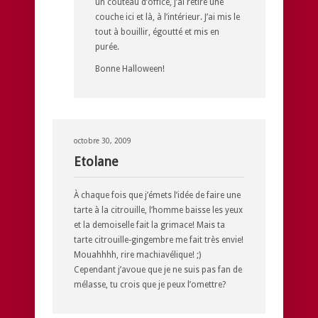
un couteau d’office, j’ai retiré une
couche ici et là, à l’intérieur. J’ai mis le
tout à bouillir, égoutté et mis en
purée.
Bonne Halloween!
octobre 30, 2009
Etolane
À chaque fois que j’émets l’idée de faire une
tarte à la citrouille, l’homme baisse les yeux
et la demoiselle fait la grimace! Mais ta
tarte citrouille-gingembre me fait très envie!
Mouahhhh, rire machiavélique! ;)
Cependant j’avoue que je ne suis pas fan de
mélasse, tu crois que je peux l’omettre?