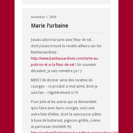
novembre 1, 2009
Marie l'urbaine
J’avais adoré ta tarte avec fleur de sel…
dont j’avais trouvé la recette ailleurs sur les
Banlieusardises :
http://www.banlieusardises.com/tarte-au-
potiron-et-a-la-fleur-de-sel
! Un souvenir
décadent, je vais remettre ça ! :)
MERCI de donner ainsi des recettes de
courges – ce produit si mal aimé, dont je
suis fan – régulièrement ici !!!
Pour Julie et les autres qui se demandent
quoi faire avec leurs courges, voici une
autre liste d’idées, dont la sauce pour pâtes
à base de butternut, pignons grillés, crème
et parmesan (mmhhh !!!):
http://unefamilledelaterre.hautetfort.com/archive/2007/09/24