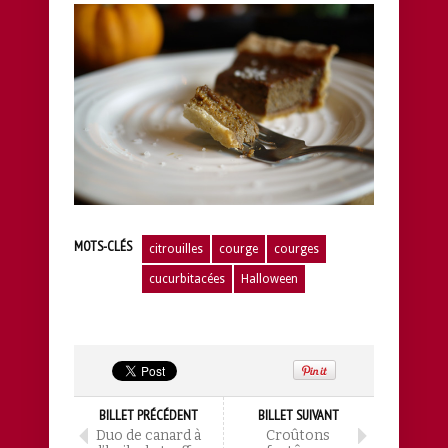
MOTS-CLÉS
citrouilles
courge
courges
cucurbitacées
Halloween
BILLET PRÉCÉDENT
BILLET SUIVANT
Duo de canard à
Croûtons