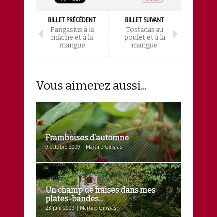
BILLET PRÉCÉDENT
BILLET SUIVANT
Pangasius à la
Tostadas au
mâche et à la
poulet et à la
mangue
mangue
Vous aimerez aussi...
Framboises d’automne
9 octobre 2009 | Martine Gingras
Un champ de fraises dans mes
plates-bandes...
23 juin 2009 | Martine Gingras