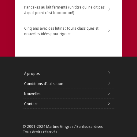
Pancakes au lait fermenté (un titre qui ne dit pas
à quel point c’est boooooon!)
Cinq ans avec des lutins : tours classiques et
nouvelles idées pour rigoler
À propos
Conditions d’utilisation
Nouvelles
Contact
© 2001-2024 Martine Gingras / Banlieusardises
Tous droits réservés.