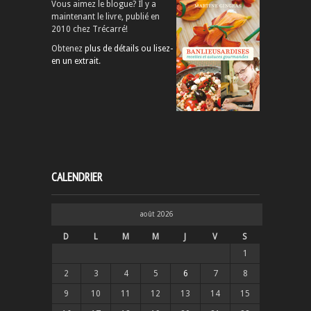
Vous aimez le blogue? Il y a
maintenant le livre, publié en
2010 chez Trécarré!
Obtenez
plus de détails ou lisez-
en un extrait
.
CALENDRIER
août 2026
D
L
M
M
J
V
S
1
2
3
4
5
6
7
8
9
10
11
12
13
14
15