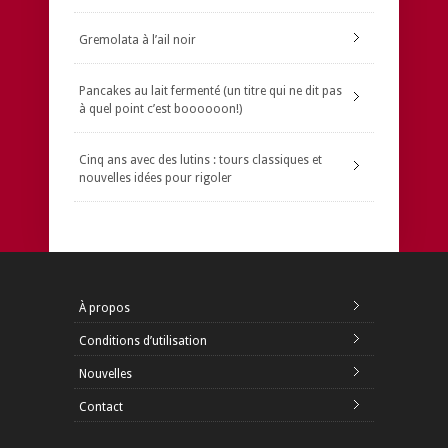
Gremolata à l’ail noir
Pancakes au lait fermenté (un titre qui ne dit pas
à quel point c’est boooooon!)
Cinq ans avec des lutins : tours classiques et
nouvelles idées pour rigoler
À propos
Conditions d’utilisation
Nouvelles
Contact