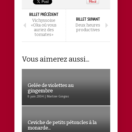
BILLET PRÉCÉDENT
BILLET SUIVANT
Vichyssoise
«Oka où vous
Deux heures
auriez des
productives
tomates»
Vous aimerez aussi...
Gelée de violettes au
gingembre
8 juin 2004 | Martine Gingras
Ceviche de petits pétoncles à la
monarde...