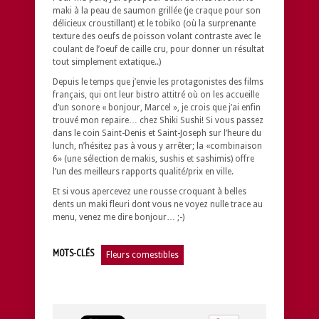
maki à la peau de saumon grillée (je craque pour son
délicieux croustillant) et le tobiko (où la surprenante
texture des oeufs de poisson volant contraste avec le
coulant de l’oeuf de caille cru, pour donner un résultat
tout simplement extatique..)
Depuis le temps que j’envie les protagonistes des films
français, qui ont leur bistro attitré où on les accueille
d’un sonore « bonjour, Marcel », je crois que j’ai enfin
trouvé mon repaire… chez Shiki Sushi! Si vous passez
dans le coin Saint-Denis et Saint-Joseph sur l’heure du
lunch, n’hésitez pas à vous y arrêter; la «combinaison
6» (une sélection de makis, sushis et sashimis) offre
l’un des meilleurs rapports qualité/prix en ville.
Et si vous apercevez une rousse croquant à belles
dents un maki fleuri dont vous ne voyez nulle trace au
menu, venez me dire bonjour… ;-)
MOTS-CLÉS
Fleurs comestibles