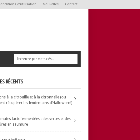
onditions d’utilisation
Nouvelles
Contact
LES RÉCENTS
s à la citrouille et à la citronnelle (ou
t récupérer les lendemains d’Halloween!)
omates lactofermentées : des vertes et des
ûres en saumure