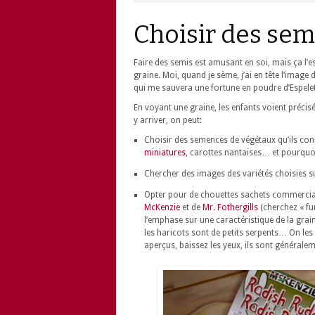
Choisir des se
Faire des semis est amusant en soi, mais ça l’e
graine. Moi, quand je sème, j’ai en tête l’image
qui me sauvera une fortune en poudre d’Espelett
En voyant une graine, les enfants voient précis
y arriver, on peut:
Choisir des semences de végétaux qu’ils conn
miniatures
, carottes nantaises… et pourquo
Chercher des images des variétés choisies 
Opter pour de chouettes sachets commercial
McKenzie
et de
Mr. Fothergills
(cherchez « fu
l’emphase sur une caractéristique de la grai
les haricots sont de petits serpents… On les 
aperçus, baissez les yeux, ils sont générale