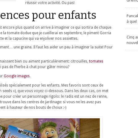
Gremol
réussir votre activité. Ou pas!
mences pour enfants
Pancake
à quel
st encore plus quand on arrive à imaginer ce qui sortira de chaque
 de la tomate dodue que je cueillerai en septembre, le piment Gorria
Cinq an
e et la capucine qui va enjoliver nos assiettes.
nouvel
ément… une graine. Il faut les aider un peu à imaginer la suite! Pour
aissent bien ou aiment particulièrement: citrouilles,
tomates
i pas de l’herbe à chat pour gâter minou?
sur
Google images
.
isés spécialement pour les enfants. Mes favoris sont ceux de
n seeds »), que vous voyez ci-dessous. Dans les deux cas, on met
ne pour créer un personnage rigolo: le radis est un nez de renne,
trouve dans les centres de jardinage: si vous ne les avez pas
ment à hauteur de nos bouts de choux :-)