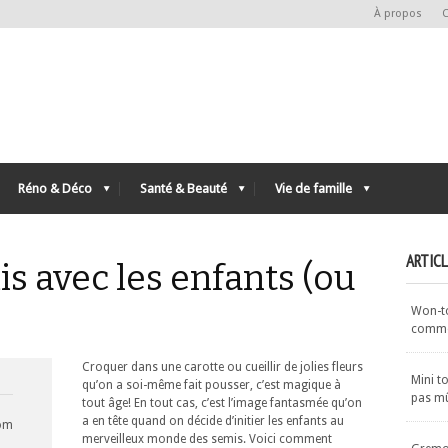
À propos
C
Réno & Déco
Santé & Beauté
Vie de famille
ARTIC
is avec les enfants (ou
Won-ton
commen
Croquer dans une carotte ou cueillir de jolies fleurs
Mini t
qu’on a soi-même fait pousser, c’est magique à
pas m
tout âge! En tout cas, c’est l’image fantasmée qu’on
a en tête quand on décide d’initier les enfants au
com
merveilleux monde des semis. Voici comment