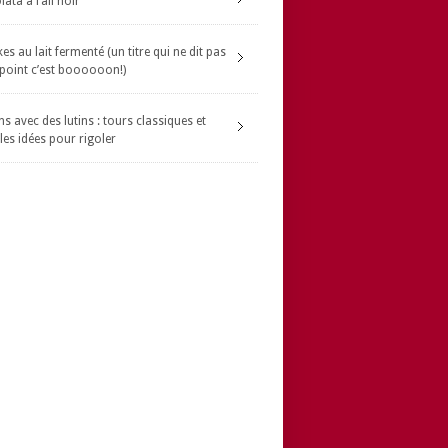
ata à l’ail noir
s au lait fermenté (un titre qui ne dit pas
 point c’est boooooon!)
s avec des lutins : tours classiques et
les idées pour rigoler