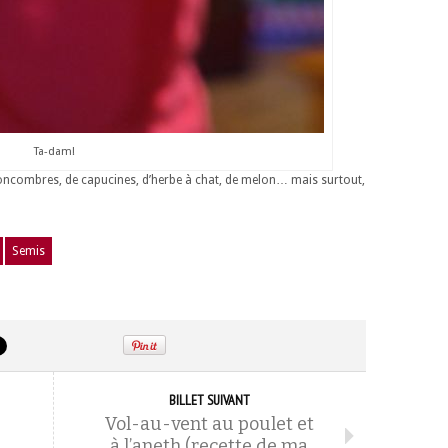
Ta-dam!
 concombres, de capucines, d’herbe à chat, de melon… mais surtout,
Semis
BILLET SUIVANT
Vol-au-vent au poulet et
à l’aneth (recette de ma