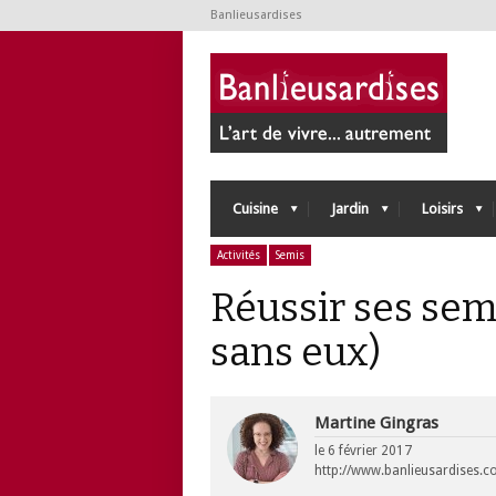
Banlieusardises
Cuisine
Jardin
Loisirs
Activités
Semis
Réussir ses sem
sans eux)
Martine Gingras
le
6 février 2017
http://www.banlieusardises.