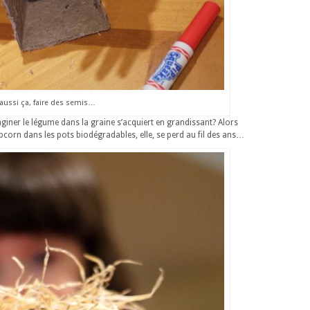
 aussi ça, faire des semis…
maginer le légume dans la graine s’acquiert en grandissant? Alors
pcorn dans les pots biodégradables, elle, se perd au fil des ans…