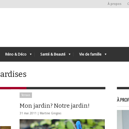
À propos
C
Réno & Déco
Santé & Beauté
Vie de famille
ardises
Terrain
À PROP
Mon jardin? Notre jardin!
31 mai 2011 |
Martine Gingras