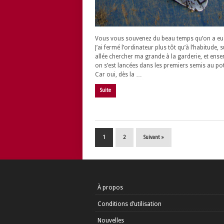
Vous vous souvenez du beau temps qu’on a eu 
J’ai fermé l’ordinateur plus tôt qu’à l’habitude, s
allée chercher ma grande à la garderie, et ense
on s’est lancées dans les premiers semis au po
Car oui, dès la …
Suite
1
2
Suivant »
À propos
Conditions d’utilisation
Nouvelles