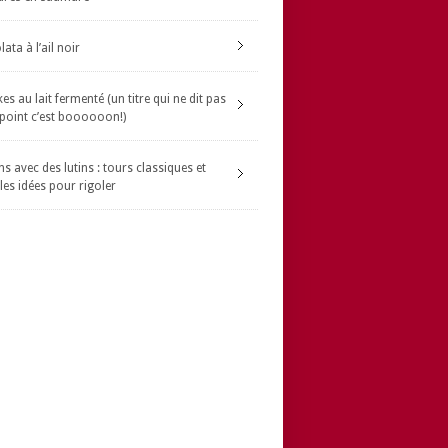
ata à l’ail noir
s au lait fermenté (un titre qui ne dit pas
 point c’est boooooon!)
s avec des lutins : tours classiques et
les idées pour rigoler