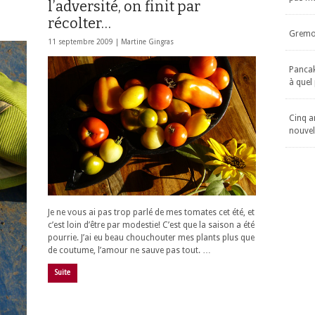
l’adversité, on finit par
récolter…
Gremol
11 septembre 2009 |
Martine Gingras
Pancake
à quel
Cinq an
nouvel
Je ne vous ai pas trop parlé de mes tomates cet été, et
c’est loin d’être par modestie! C’est que la saison a été
pourrie. J’ai eu beau chouchouter mes plants plus que
de coutume, l’amour ne sauve pas tout. …
Suite