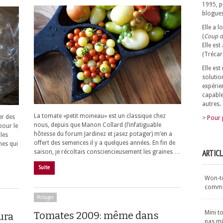
1995, p
blogues
Elle a 
(
Coup d
Elle est
(Trécar
Elle es
solutio
expérie
capable
autres.
La tomate «petit moineau» est un classique chez
er des
>
Pour 
nous, depuis que Manon Collard (l’infatiguable
pour le
hôtesse du forum Jardinez et jasez potager) m’en a
les
offert des semences il y a quelques années. En fin de
nes qui
ARTIC
saison, je récoltais consciencieusement les graines …
Suite
Won-ton
commen
Potager
Mini t
Tomates 2009: même dans
aura
pas m