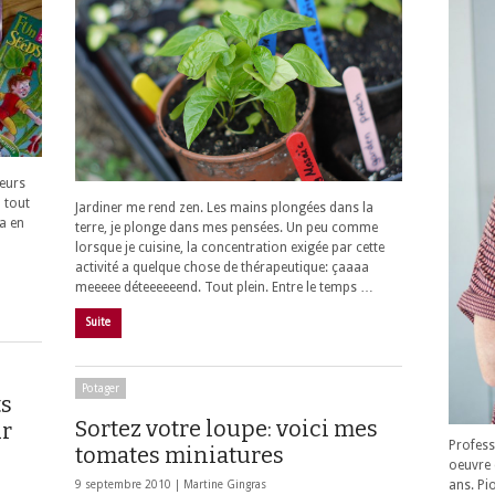
leurs
 tout
Jardiner me rend zen. Les mains plongées dans la
 a en
terre, je plonge dans mes pensées. Un peu comme
lorsque je cuisine, la concentration exigée par cette
activité a quelque chose de thérapeutique: çaaaa
meeeee déteeeeeend. Tout plein. Entre le temps …
Suite
Potager
ts
Sortez votre loupe: voici mes
ur
Profess
tomates miniatures
oeuvre 
ans. Pi
9 septembre 2010 |
Martine Gingras