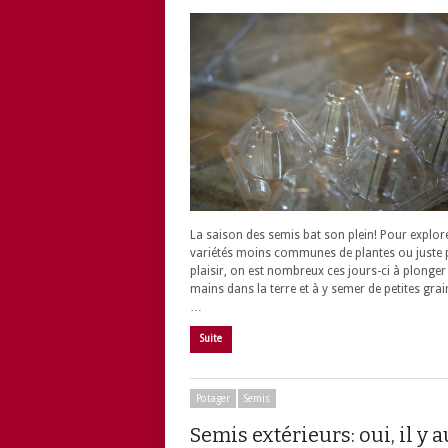
La saison des semis bat son plein! Pour explor
variétés moins communes de plantes ou juste 
plaisir, on est nombreux ces jours-ci à plonger 
mains dans la terre et à y semer de petites grai
…
Suite
Potager
Semis
Semis extérieurs: oui, il y 