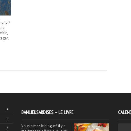
lundi?
uis
mble,
tager.
BANLIEUSARDISES – LE LIVRE
CALEND
Vous aimez le blogue? Il y a