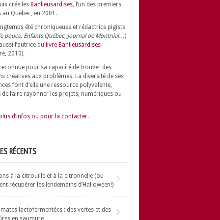
uis crée les
Banlieusardises
, l’un des premiers
 au Québec, en 2001.
longtemps été chroniqueuse et rédactrice pigiste
e pouce, Enfants Québec, Journal de Montréal
…)
 aussi l’autrice du
livre Banlieusardises
ré, 2010).
t reconnue pour sa capacité de trouver des
ns créatives aux problèmes.
La diversité de ses
nces font d’elle une ressource polyvalente,
 de faire rayonner les projets, numériques ou
plus d’infos ou pour la contacter.
LES RÉCENTS
s à la citrouille et à la citronnelle (ou
t récupérer les lendemains d’Halloween!)
omates lactofermentées : des vertes et des
ûres en saumure