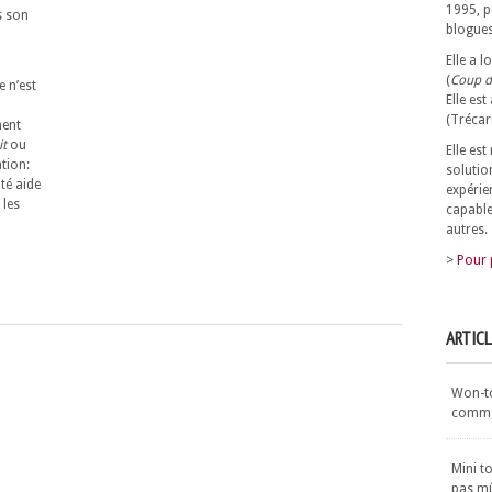
1995, p
 son
blogues
Elle a 
(
Coup d
e n’est
Elle est
(Trécar
ment
it
ou
Elle es
ation:
solutio
ité aide
expérie
 les
capable
autres.
>
Pour 
ARTIC
Won-ton
commen
Mini t
pas m