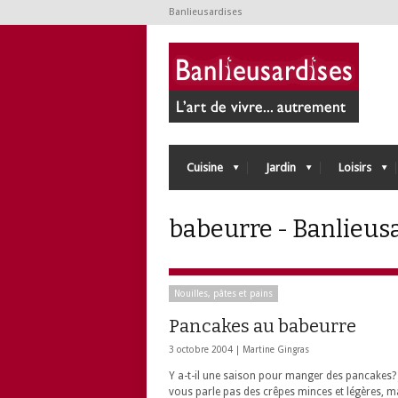
Banlieusardises
Cuisine
Jardin
Loisirs
babeurre - Banlieus
Nouilles, pâtes et pains
Pancakes au babeurre
3 octobre 2004 |
Martine Gingras
Y a-t-il une saison pour manger des pancakes? 
vous parle pas des crêpes minces et légères, m