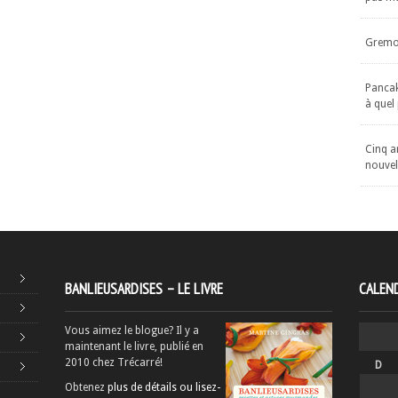
Gremol
Pancake
à quel
Cinq an
nouvel
BANLIEUSARDISES – LE LIVRE
CALEND
Vous aimez le blogue? Il y a
maintenant le livre, publié en
2010 chez Trécarré!
D
Obtenez
plus de détails ou lisez-