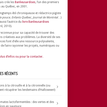
uis crée les
Banlieusardises
, l’un des premiers
 au Québec, en 2001.
longtemps été chroniqueuse et rédactrice pigiste
e pouce, Enfants Québec, Journal de Montréal
…)
 aussi l’autrice du
livre Banlieusardises
ré, 2010).
t reconnue pour sa capacité de trouver des
ns créatives aux problèmes.
La diversité de ses
nces font d’elle une ressource polyvalente,
 de faire rayonner les projets, numériques ou
plus d’infos ou pour la contacter.
LES RÉCENTS
s à la citrouille et à la citronnelle (ou
t récupérer les lendemains d’Halloween!)
omates lactofermentées : des vertes et des
ûres en saumure