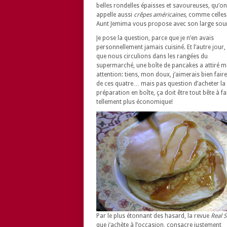
belles rondelles épaisses et savoureuses, qu’on
appelle aussi
crêpes américaines
, comme celles
Aunt Jemima vous propose avec son large sou
Je pose la question, parce que je n’en avais
personnellement jamais cuisiné. Et l’autre jour,
que nous circulions dans les rangées du
supermarché, une boîte de pancakes a attiré 
attention: tiens, mon doux, j’aimerais bien fair
de ces quatre… mais pas question d’acheter la
préparation en boîte, ça doit être tout bête à fai
tellement plus économique!
Par le plus étonnant des hasard, la revue
Real 
que j’achète à l’occasion, consacre justement