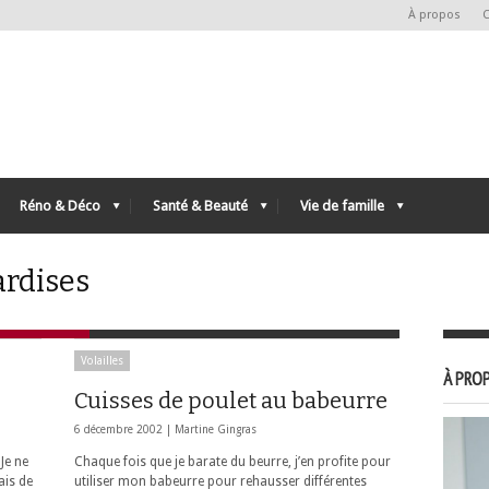
À propos
C
Réno & Déco
Santé & Beauté
Vie de famille
ardises
Volailles
À PROP
Cuisses de poulet au babeurre
6 décembre 2002 |
Martine Gingras
Je ne
Chaque fois que je barate du beurre, j’en profite pour
ais de
utiliser mon babeurre pour rehausser différentes