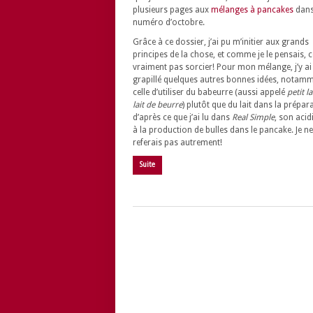
plusieurs pages aux
mélanges à pancakes
dans
numéro d’octobre.
Grâce à ce dossier, j’ai pu m’initier aux grands
principes de la chose, et comme je le pensais, c
vraiment pas sorcier! Pour mon mélange, j’y ai
grapillé quelques autres bonnes idées, notam
celle d’utiliser du babeurre (aussi appelé
petit la
lait de beurre
) plutôt que du lait dans la prépar
d’après ce que j’ai lu dans
Real Simple
, son acid
à la production de bulles dans le pancake. Je ne
referais pas autrement!
Suite