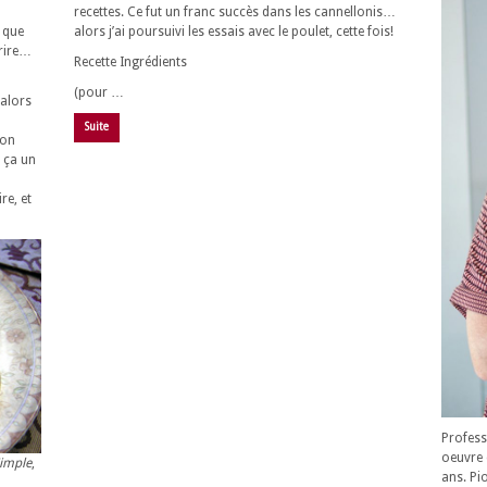
recettes. Ce fut un franc succès dans les cannellonis…
 que
alors j’ai poursuivi les essais avec le poulet, cette fois!
rire…
Recette Ingrédients
(pour …
 alors
Suite
mon
e ça un
re, et
Profess
oeuvre 
Simple
,
ans. Pi