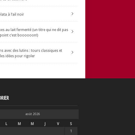
ata à l’ail noir
s au lait fermenté (un titre qui ne dit pas
 point c’est boooooon!)
s avec des lutins : tours classiques et
les idées pour rigoler
RIER
août 2026
L
M
M
J
V
S
1