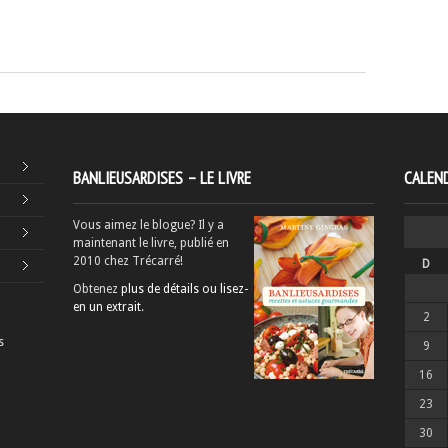
BANLIEUSARDISES – LE LIVRE
CALEND
Vous aimez le blogue? Il y a
maintenant le livre, publié en
2010 chez Trécarré!
D
Obtenez
plus de détails ou lisez-
en un extrait
.
2
s
9
16
23
30