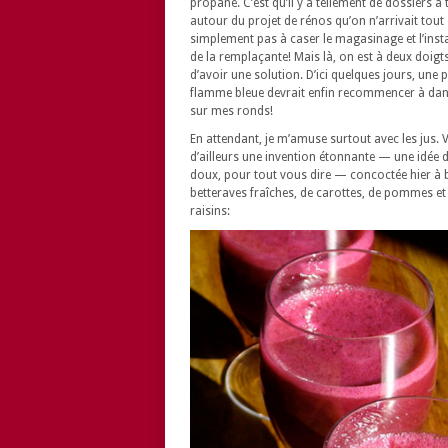
propane. C’est qu’il y a tellement de dossiers à 
autour du projet de rénos qu’on n’arrivait tout
simplement pas à caser le magasinage et l’insta
de la remplaçante! Mais là, on est à deux doigt
d’avoir une solution. D’ici quelques jours, une p
flamme bleue devrait enfin recommencer à da
sur mes ronds!
En attendant, je m’amuse surtout avec les jus. V
d’ailleurs une invention étonnante — une idée
doux, pour tout vous dire — concoctée hier à 
betteraves fraîches, de carottes, de pommes et
raisins: