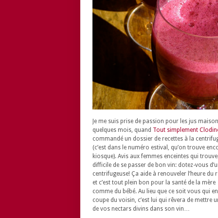
Je me suis prise de passion pour les jus maison 
quelques mois, quand
Tout simplement Clodin
commandé un dossier de recettes à la centrifu
(c’est dans le numéro estival, qu’on trouve enc
kiosque). Avis aux femmes enceintes qui trouve
difficile de se passer de bon vin: dotez-vous d’
centrifugeuse! Ça aide à renouveler l’heure du 
et c’est tout plein bon pour la santé de la mère
comme du bébé. Au lieu que ce soit vous qui en
coupe du voisin, c’est lui qui rêvera de mettre 
de vos nectars divins dans son vin…