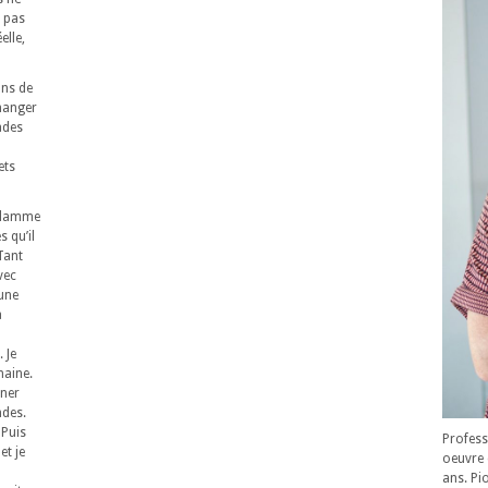
, pas
elle,
ons de
manger
ades
ets
a flamme
 qu’il
Tant
vec
 une
a
 Je
maine.
iner
ndes.
 Puis
Profess
et je
oeuvre 
ans. Pi