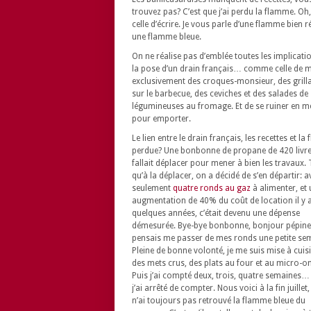
trouvez pas? C’est que j’ai perdu la flamme. Oh
celle d’écrire. Je vous parle d’une flamme bien ré
une flamme bleue.
On ne réalise pas d’emblée toutes les implicati
la pose d’un drain français… comme celle de 
exclusivement des croques-monsieur, des grill
sur le barbecue, des ceviches et des salades de
légumineuses au fromage. Et de se ruiner en m
pour emporter.
Le lien entre le drain français, les recettes et l
perdue? Une bonbonne de propane de 420 livres
fallait déplacer pour mener à bien les travaux. 
qu’à la déplacer, on a décidé de s’en départir: a
seulement
quatre ronds au gaz
à alimenter, et
augmentation de 40% du coût de location il y 
quelques années, c’était devenu une dépense
démesurée. Bye-bye bonbonne, bonjour pépine.
pensais me passer de mes ronds une petite se
Pleine de bonne volonté, je me suis mise à cuis
des mets crus, des plats au four et au micro-o
Puis j’ai compté deux, trois, quatre semaines…
j’ai arrêté de compter. Nous voici à la fin juillet, 
n’ai toujours pas retrouvé la flamme bleue du