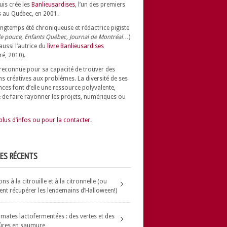
uis crée les
Banlieusardises
, l’un des premiers
 au Québec, en 2001.
longtemps été chroniqueuse et rédactrice pigiste
e pouce, Enfants Québec, Journal de Montréal
…)
 aussi l’autrice du
livre Banlieusardises
ré, 2010).
t reconnue pour sa capacité de trouver des
ns créatives aux problèmes.
La diversité de ses
nces font d’elle une ressource polyvalente,
 de faire rayonner les projets, numériques ou
plus d’infos ou pour la contacter.
LES RÉCENTS
s à la citrouille et à la citronnelle (ou
t récupérer les lendemains d’Halloween!)
omates lactofermentées : des vertes et des
ûres en saumure