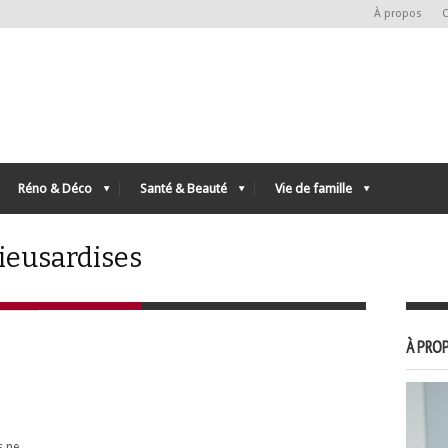
À propos
C
Réno & Déco
Santé & Beauté
Vie de famille
lieusardises
À PROP
s ne