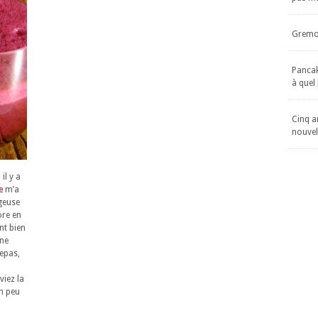
Gremol
Pancake
à quel
Cinq an
nouvel
il y a
e
m’a
geuse
ore en
nt bien
une
repas,
viez la
un peu