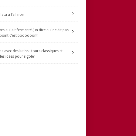
ata à l’ail noir
s au lait fermenté (un titre qui ne dit pas
 point c’est boooooon!)
s avec des lutins : tours classiques et
les idées pour rigoler