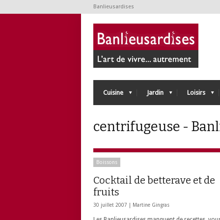
Banlieusardises
Cuisine
Jardin
Loisirs
centrifugeuse - Ban
Boissons
Cocktail de betterave et de
fruits
30 juillet 2007 |
Martine Gingras
Les Banlieusardises manquent de recettes, vou