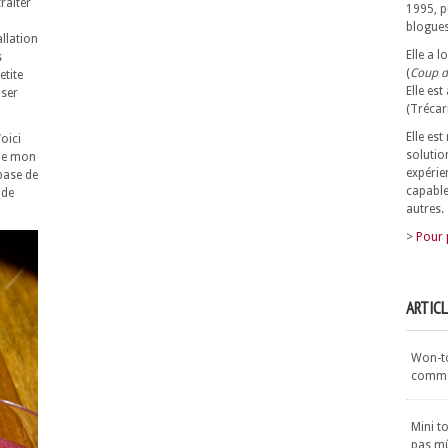
traiter
1995, p
blogues
llation
Elle a 
s
(
Coup d
etite
Elle est
nser
(Trécar
Elle es
oici
solutio
 de mon
expérie
base de
capable
 de
autres.
>
Pour 
ARTIC
Won-ton
commen
Mini t
pas m