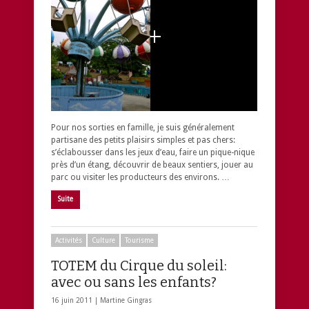
Pour nos sorties en famille, je suis généralement
partisane des petits plaisirs simples et pas chers:
s’éclabousser dans les jeux d’eau, faire un pique-nique
près d’un étang, découvrir de beaux sentiers, jouer au
parc ou visiter les producteurs des environs. …
Suite
Activités
Culture
Tourisme
TOTEM du Cirque du soleil:
avec ou sans les enfants?
16 juin 2011 |
Martine Gingras