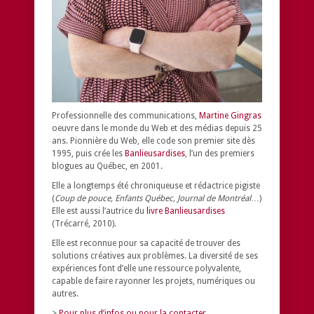
Professionnelle des communications,
Martine Gingras
oeuvre dans le monde du Web et des médias depuis 25
ans. Pionnière du Web, elle code son premier site dès
1995, puis crée les
Banlieusardises
, l’un des premiers
blogues au Québec, en 2001.
Elle a longtemps été chroniqueuse et rédactrice pigiste
(
Coup de pouce, Enfants Québec, Journal de Montréal
…)
Elle est aussi l’autrice du
livre Banlieusardises
(Trécarré, 2010).
Elle est reconnue pour sa capacité de trouver des
solutions créatives aux problèmes.
La diversité de ses
expériences font d’elle une ressource polyvalente,
capable de faire rayonner les projets, numériques ou
autres.
>
Pour plus d’infos ou pour la contacter.