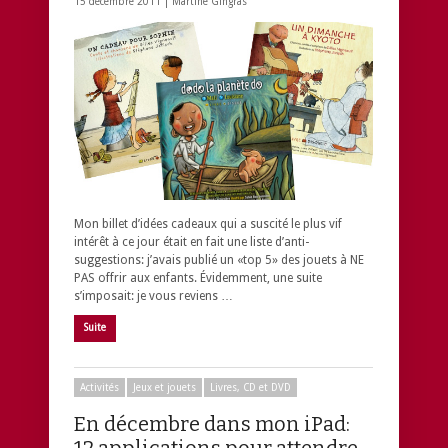
15 décembre 2011 |
Martine Gingras
Mon billet d’idées cadeaux qui a suscité le plus vif
intérêt à ce jour était en fait une liste d’anti-
suggestions: j’avais publié un «top 5» des jouets à NE
PAS offrir aux enfants. Évidemment, une suite
s’imposait: je vous reviens …
Suite
Activités
Jeux et jouets
Livres, CD et DVD
En décembre dans mon iPad:
12 applications pour attendre