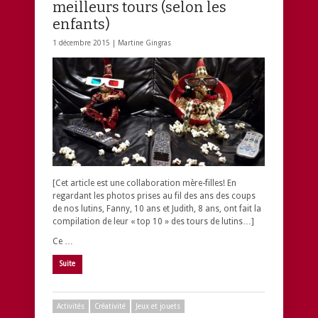
meilleurs tours (selon les
enfants)
1 décembre 2015 |
Martine Gingras
[Cet article est une collaboration mère-filles! En
regardant les photos prises au fil des ans des coups
de nos lutins, Fanny, 10 ans et Judith, 8 ans, ont fait la
compilation de leur « top 10 » des tours de lutins…]
Ce …
Suite
Activités
Créativité
Jeux et jouets