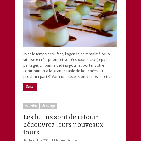
Avec le temps des Fêtes, l’agenda se remplit à toute
vitesse en réceptions et soirées «pot luck» (repas-
partage). En panne d’idées pour apporter votre
contribution à la grande table de bouchées au
prochain party? Voici une recension de nos recettes …
Suite
Activités
Bricolage
Les lutins sont de retour:
découvrez leurs nouveaux
tours
18 décembre 2015 |
Martine Gingras