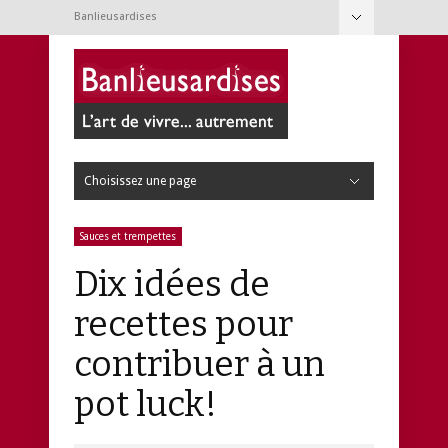
Banlieusardises
Cacher la navigation
À propos
Conditions d’utilisation
Nouvelles
Contact
Choisissez une page
Cacher la navigation
Cuisine
Articles de cuisine
Boissons
Condiments et épices
Desserts
Fromages et beurres
Fruits
Légumes
Légumineuses et tofu
Nouilles, pâtes et pains
Oeufs
Poissons et crustacés
Riz, semoule et pommes de terre
Salades
Sauces et trempettes
Soupes et potages
Viandes
Volailles
Jardin
Annuelles
Arbres et arbustes
Bulbes
Faune
Fines herbes
Insectes
Outils de jardinage
Petits fruits
Potager
Semis
Terrain
Trucs de jardinage
Vivaces
Loisirs
Animaux
Bricolage
Consommation
Contemporanéités
Couture
Culture
Expériences
Jeux
Médias
Photographie
Technologie
Tourisme
Web
Réno & Déco
Bouquets
Beaux objets
Décoration
Entretien ménager
Rénovation
Santé & Beauté
Bain
Bébé
Bobos et microbes
Cheveux
Corps
Ingrédients
Pieds
Remèdes de grand-mère
Techniques
Visage
Vie de famille
Activités
Alimentation
Allaitement
Articles pour bébé
Conciliation famille-travail
Développement de l’enfant
Éducation
Garderies
Grossesse
Jeux et jouets
Livres, CD et DVD
Mots d’enfants
Pédagogie
Sauces et trempettes
Dix idées de
recettes pour
contribuer à un
pot luck!