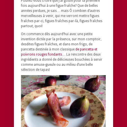
Pouvez-vous croire que j’ai goûté pour la première
fois aujourd’hui à une figue fraîche? Que de belles
années perdues, je sais… mais Ô combien d’autres
merveilleuses à venir, qui me verront mettre figues
fraîches par-ci, figues fraîches par-là, figues fraîches
partout, quoi!
On commence dès aujourd’hui avec une petite
invention dictée par la présence, sur mon comptoir,
desdites figues fraîches, et dans mon frigo, de
pancetta destinée à mon classique
de pancetta et
poivrons rouges fondants
… La rencontre des deux
ingrédients a donné de délicieuses bouchées à servir
comme amuse-gueule ou au milieu d’une belle
sélection de tapas!