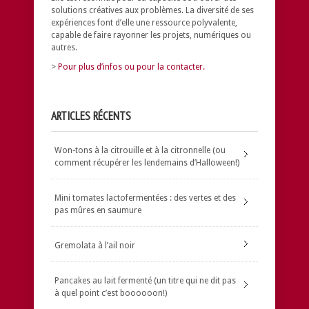
solutions créatives aux problèmes.
La diversité de ses
expériences font d’elle une ressource polyvalente,
capable de faire rayonner les projets, numériques ou
autres.
>
Pour plus d’infos ou pour la contacter.
ARTICLES RÉCENTS
Won-tons à la citrouille et à la citronnelle (ou
comment récupérer les lendemains d’Halloween!)
Mini tomates lactofermentées : des vertes et des
pas mûres en saumure
Gremolata à l’ail noir
Pancakes au lait fermenté (un titre qui ne dit pas
à quel point c’est boooooon!)