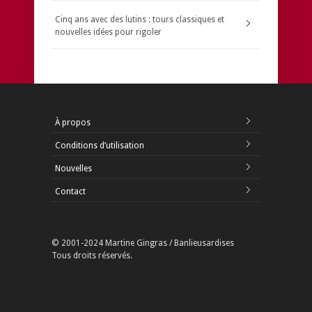
Cinq ans avec des lutins : tours classiques et
nouvelles idées pour rigoler
À propos
Conditions d’utilisation
Nouvelles
Contact
© 2001-2024 Martine Gingras / Banlieusardises
Tous droits réservés.