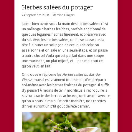
Herbes salées du potager
24 septembre 2008 |
Martine Gingras
J’aime bien avoir sous la main des herbes salées: c’est
un mélange d’herbes fraîches, parfois additionné de
quelques légumes hachés finement, et préservé avec
du sel. Avec les herbes salées, on ne se casse pas la
tête à ajouter un soupçon de ceci ou de cela: on
assaisonne et on sale en une seule étape, et on passe
à autre chose! Voilà qui est parfait dans une soupe,
une marinade, un plat mijoté, et… pas mal tout ce
qu’on veut, en fait.
On trouve en épicerie les
Herbes salées du Bas-du-
Fleuve
, mais il est vraiment tout simple d’en préparer
soi-même avec les herbes fraîches du potager. Il suffit
d’y penser! À moins de tenir mordicus à reproduire la
saveur exacte des herbes achetées, on travaille avec ce
qu’on a sous la main. De cette manière, nos recettes
d’hiver auront un p’tit goût de l’été dernier.