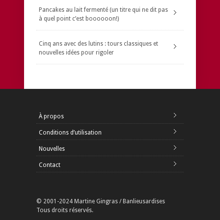
Pancakes au lait fermenté (un titre qui ne dit pas
à quel point c’est boooooon!)
Cinq ans avec des lutins : tours classiques et
nouvelles idées pour rigoler
À propos
Conditions d’utilisation
Nouvelles
Contact
© 2001-2024 Martine Gingras / Banlieusardises
Tous droits réservés.