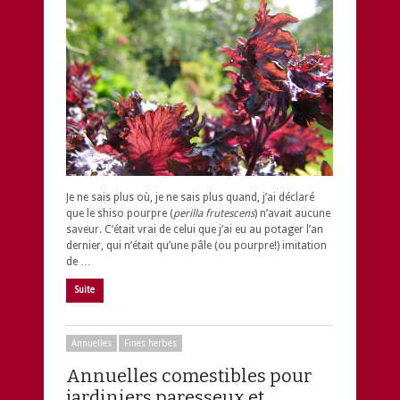
Je ne sais plus où, je ne sais plus quand, j’ai déclaré
que le shiso pourpre (
perilla frutescens
) n’avait aucune
saveur. C’était vrai de celui que j’ai eu au potager l’an
dernier, qui n’était qu’une pâle (ou pourpre!) imitation
de …
Suite
Annuelles
Fines herbes
Annuelles comestibles pour
jardiniers paresseux et