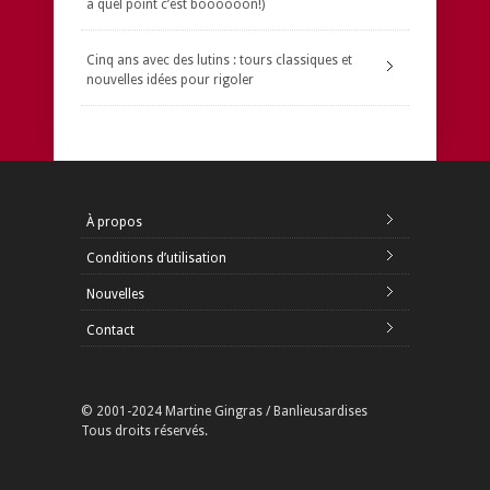
à quel point c’est boooooon!)
Cinq ans avec des lutins : tours classiques et
nouvelles idées pour rigoler
À propos
Conditions d’utilisation
Nouvelles
Contact
© 2001-2024 Martine Gingras / Banlieusardises
Tous droits réservés.