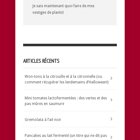
Je sais maintenant quoi faire de mes
vestiges de plants!
ARTICLES RÉCENTS
Won-tons à la citrouille et à la citronnelle (ou
comment récupérer les lendemains d’Halloween!)
Mini tomates lactofermentées : des vertes et des
pas mûres en saumure
Gremolata à l’ail noir
Pancakes au lait fermenté (un titre qui ne dit pas