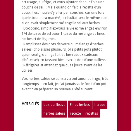
cet usage, au frigo, et vous ajoutez chaque fois une
couche de sel… Mais quand on fait la recette d’un
coup, il est inutile d’y aller par couches, car une fois
que le tout aura macéré, le résultat sera le même que
si on avait simplement mélangé le sel aux herbes…
· Doooonc, simplifiez-vous la vie et mélangez environ
1/4 de tasse de sel pour 1 tasse du mélange de fines
herbes et de légumes.
· Remplissez des pots de verre du mélange d’herbes
salées (choisissez plusieurs jolis petits pots plutôt
qu’un seul gros… ça fait de bien beaux cadeaux
d’hôtesse!), en tassant bien avec le dos d’une cuillère.
· Réfrigérez et attendez quelques jours avant de les
utiliser.
Vos herbes salées se conserveront ainsi, au frigo, très
longtemps… en fait, je n’ai jamais vu le fond d’un pot
avant d’en préparer un nouveau l’été suivant!
MOTS-CLÉS
bas-du-fleuve
Fines herbes
herbes
herbes salées
recette
recettes