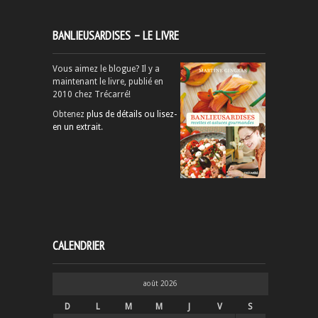
BANLIEUSARDISES – LE LIVRE
Vous aimez le blogue? Il y a
maintenant le livre, publié en
2010 chez Trécarré!
Obtenez
plus de détails ou lisez-
en un extrait
.
CALENDRIER
août 2026
D
L
M
M
J
V
S