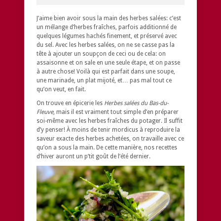
J’aime bien avoir sous la main des herbes salées: c’est
un mélange d’herbes fraîches, parfois additionné de
quelques légumes hachés finement, et préservé avec
du sel. Avec les herbes salées, on ne se casse pas la
tête à ajouter un soupçon de ceci ou de cela: on
assaisonne et on sale en une seule étape, et on passe
à autre chose! Voilà qui est parfait dans une soupe,
une marinade, un plat mijoté, et… pas mal tout ce
qu’on veut, en fait.
On trouve en épicerie les
Herbes salées du Bas-du-
Fleuve
, mais il est vraiment tout simple d’en préparer
soi-même avec les herbes fraîches du potager. Il suffit
d’y penser! À moins de tenir mordicus à reproduire la
saveur exacte des herbes achetées, on travaille avec ce
qu’on a sous la main. De cette manière, nos recettes
d’hiver auront un p’tit goût de l’été dernier.