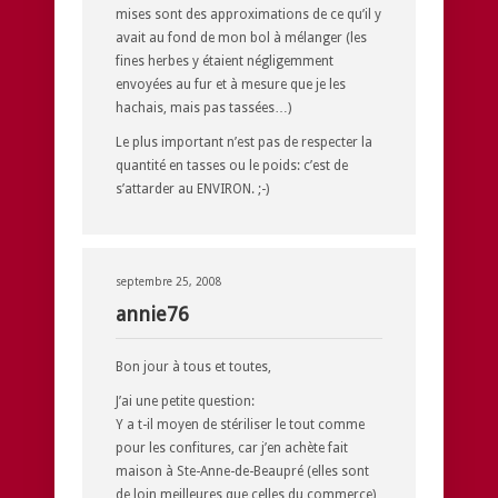
mises sont des approximations de ce qu’il y
avait au fond de mon bol à mélanger (les
fines herbes y étaient négligemment
envoyées au fur et à mesure que je les
hachais, mais pas tassées…)
Le plus important n’est pas de respecter la
quantité en tasses ou le poids: c’est de
s’attarder au ENVIRON. ;-)
septembre 25, 2008
annie76
Bon jour à tous et toutes,
J’ai une petite question:
Y a t-il moyen de stériliser le tout comme
pour les confitures, car j’en achète fait
maison à Ste-Anne-de-Beaupré (elles sont
de loin meilleures que celles du commerce)