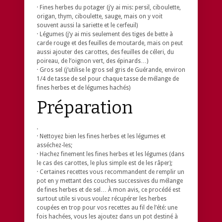
· Fines herbes du potager (j’y ai mis: persil, ciboulette,
origan, thym, ciboulette, sauge, mais on y voit
souvent aussi la sariette et le cerfeuil)
· Légumes (j’y ai mis seulement des tiges de bette à
carde rouge et des feuilles de moutarde, mais on peut
aussi ajouter des carottes, des feuilles de céleri, du
poireau, de l’oignon vert, des épinards…)
· Gros sel (j’utilise le gros sel gris de Guérande, environ
1/4 de tasse de sel pour chaque tasse de mélange de
fines herbes et de légumes hachés)
Préparation
.
· Nettoyez bien les fines herbes et les légumes et
asséchez-les;
· Hachez finement les fines herbes et les légumes (dans
le cas des carottes, le plus simple est de les râper);
· Certaines recettes vous recommandent de remplir un
pot en y mettant des couches successives du mélange
de fines herbes et de sel… À mon avis, ce procédé est
surtout utile si vous voulez récupérer les herbes
coupées en trop pour vos recettes au fil de l’été: une
fois hachées, vous les ajoutez dans un pot destiné à