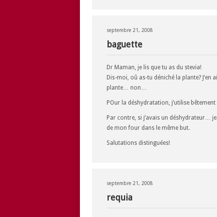
septembre 21, 2008
baguette
Dr Maman, je lis que tu as du stevia!
Dis-moi, oû as-tu déniché la plante? J’en 
plante… non…
POur la déshydratation, j’utilise bêteme
Par contre, si j’avais un déshydrateur… je s
de mon four dans le même but.
Salutations distinguées!
septembre 21, 2008
requia