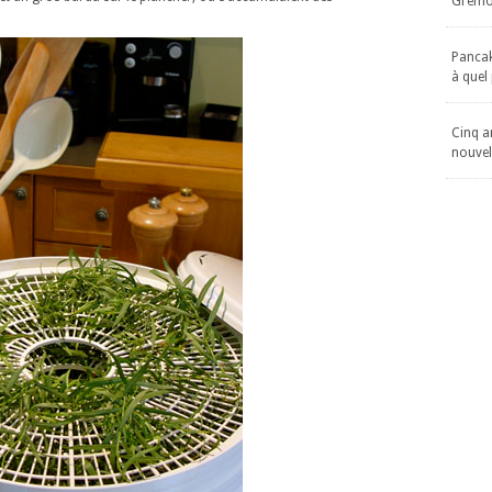
Gremol
Pancake
à quel
Cinq an
nouvel