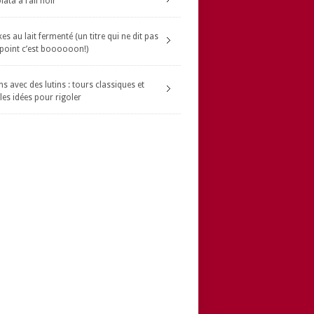
ata à l’ail noir
s au lait fermenté (un titre qui ne dit pas
 point c’est boooooon!)
s avec des lutins : tours classiques et
les idées pour rigoler