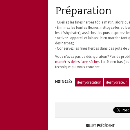
Préparation
· Cueillez les fines herbes tôt le matin, alors 
· Éliminez les feuilles flétries, nettoyez-les au
les déshydrater), asséchez-les puis disposez-les 
· Activez l’appareil et laissez-le en marche tant
des herbes);
· Conservez les fines herbes dans des pots de ve
Vous n’avez pas de déshydrateur? Pas de probl
manières de les faire sécher
. La tête en bas (l
technique qui vous convient.
MOTS-CLÉS
déshydratation
déshydrateur
BILLET PRÉCÉDENT