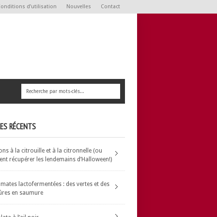
onditions d’utilisation
Nouvelles
Contact
LES RÉCENTS
s à la citrouille et à la citronnelle (ou
t récupérer les lendemains d’Halloween!)
omates lactofermentées : des vertes et des
ûres en saumure