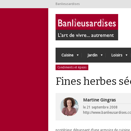
Banlieusardises
Cuisine
Jardin
Loisirs
Condiments et épices
Fines herbes s
Martine Gingras
le
21 septembre 2008
http://www.banlieusardises.
postérieur dépassant d’une armoire de cuisine 