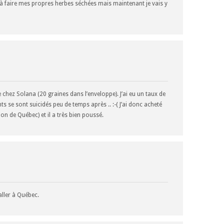
é à faire mes propres herbes séchées mais maintenant je vais y
hez Solana (20 graines dans l’enveloppe). J’ai eu un taux de
s se sont suicidés peu de temps après .. :-( J’ai donc acheté
ion de Québec) et il a très bien poussé.
aller à Québec.