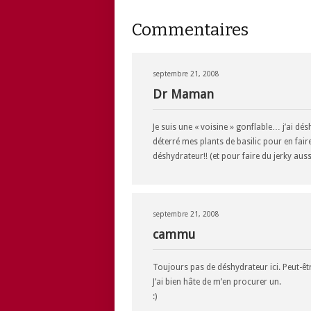
Commentaires
septembre 21, 2008
Dr Maman
Je suis une « voisine » gonflable… j’ai dé
déterré mes plants de basilic pour en fair
déshydrateur!! (et pour faire du jerky aussi 
septembre 21, 2008
cammu
Toujours pas de déshydrateur ici. Peut-êt
J’ai bien hâte de m’en procurer un.
:)