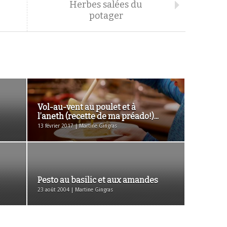
Herbes salées du
potager
Vol-au-vent au poulet et à
l’aneth (recette de ma préado!)...
13 février 2017 | Martine Gingras
Pesto au basilic et aux amandes
23 août 2004 | Martine Gingras