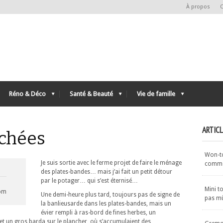
À propos
C
Réno & Déco
Santé & Beauté
Vie de famille
ARTIC
échées
Won-ton
Je suis sortie avec le ferme projet de faire le ménage
commen
des plates-bandes… mais j’ai fait un petit détour
par le potager… qui s’est éternisé…
Mini t
com
Une demi-heure plus tard, toujours pas de signe de
pas m
la banlieusarde dans les plates-bandes, mais un
évier rempli à ras-bord de fines herbes, un
et un gros barda sur le plancher, où s’accumulaient des