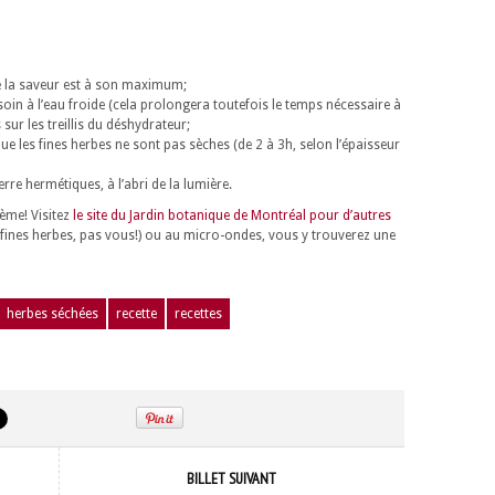
que la saveur est à son maximum;
 besoin à l’eau froide (cela prolongera toutefois le temps nécessaire à
sur les treillis du déshydrateur;
 que les fines herbes ne sont pas sèches (de 2 à 3h, selon l’épaisseur
rre hermétiques, à l’abri de la lumière.
ème! Visitez
le site du Jardin botanique de Montréal pour d’autres
es fines herbes, pas vous!) ou au micro-ondes, vous y trouverez une
herbes séchées
recette
recettes
BILLET SUIVANT