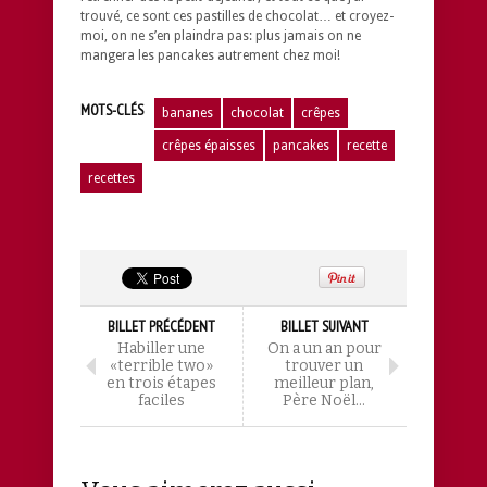
trouvé, ce sont ces pastilles de chocolat… et croyez-
moi, on ne s’en plaindra pas: plus jamais on ne
mangera les pancakes autrement chez moi!
MOTS-CLÉS
bananes
chocolat
crêpes
crêpes épaisses
pancakes
recette
recettes
BILLET PRÉCÉDENT
BILLET SUIVANT
Habiller une
On a un an pour
«terrible two»
trouver un
en trois étapes
meilleur plan,
faciles
Père Noël…