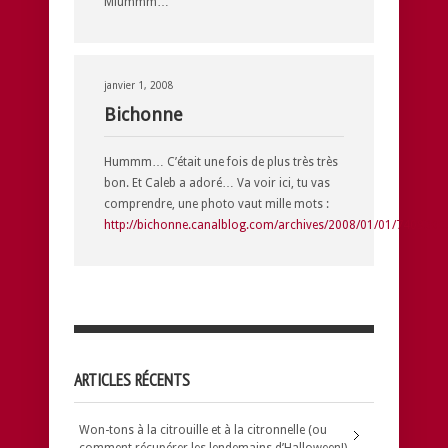
Miummm…
janvier 1, 2008
Bichonne
Hummm… C’était une fois de plus très très
bon. Et Caleb a adoré… Va voir ici, tu vas
comprendre, une photo vaut mille mots :
http://bichonne.canalblog.com/archives/2008/01/01/7409300
ARTICLES RÉCENTS
Won-tons à la citrouille et à la citronnelle (ou
comment récupérer les lendemains d’Halloween!)