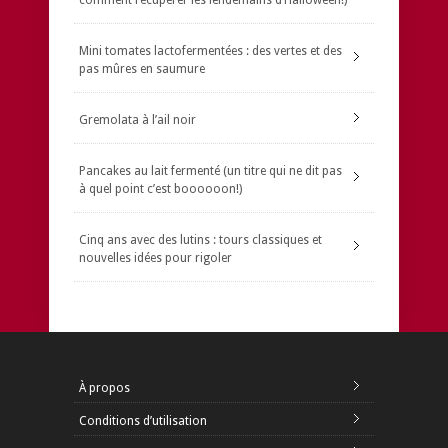
Mini tomates lactofermentées : des vertes et des
pas mûres en saumure
Gremolata à l’ail noir
Pancakes au lait fermenté (un titre qui ne dit pas
à quel point c’est boooooon!)
Cinq ans avec des lutins : tours classiques et
nouvelles idées pour rigoler
À propos
Conditions d’utilisation