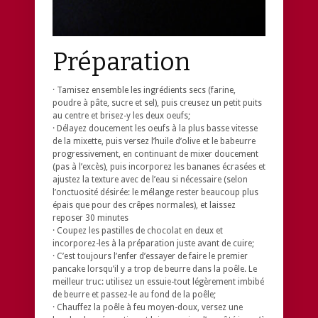
Préparation
· Tamisez ensemble les ingrédients secs (farine,
poudre à pâte, sucre et sel), puis creusez un petit puits
au centre et brisez-y les deux oeufs;
· Délayez doucement les oeufs à la plus basse vitesse
de la mixette, puis versez l’huile d’olive et le babeurre
progressivement, en continuant de mixer doucement
(pas à l’excès), puis incorporez les bananes écrasées et
ajustez la texture avec de l’eau si nécessaire (selon
l’onctuosité désirée: le mélange rester beaucoup plus
épais que pour des crêpes normales), et laissez
reposer 30 minutes
· Coupez les pastilles de chocolat en deux et
incorporez-les à la préparation juste avant de cuire;
· C’est toujours l’enfer d’essayer de faire le premier
pancake lorsqu’il y a trop de beurre dans la poêle. Le
meilleur truc: utilisez un essuie-tout légèrement imbibé
de beurre et passez-le au fond de la poêle;
· Chauffez la poêle à feu moyen-doux, versez une