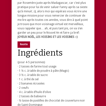
par Rosemère juste après Madagascar, car c’est plus
pratique pour lui de venir saluer Fanny après sa sieste
qu’à minuit ;-)), alors moi qui espérais vous écrire une
longue missive pour vous remercier de continuer de
me lire après toutes ces années, vous dire à quel point
je trouve que mon voisinage virtuel est merveilleux,
vous rappeler que… ah, et puis tant pis, on va s’en
garder un peu pour le Nouvel An et faire ça bref:
JOYEUX NOËL, LES VOISINS ET LES VOISINES :-)
Recette
Ingrédients
(pour 4-5 personnes)
· 2 tasses de farine tout usage
· 1 ½ c. à table de poudre à pâte (Magic)
· 3 ½ c. à table de sucre
· 1 c. à thé de sel
· 2 bananes écrasées
· 2 oeufs
· 4 c. à table d’huile d’olive
· 2 tasses de babeurre
· ½ tasse de pastilles de chocolat de couverture noir
de Saint-Domingue