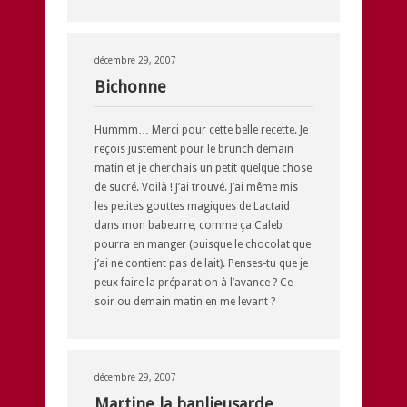
décembre 29, 2007
Bichonne
Hummm… Merci pour cette belle recette. Je
reçois justement pour le brunch demain
matin et je cherchais un petit quelque chose
de sucré. Voilà ! J’ai trouvé. J’ai même mis
les petites gouttes magiques de Lactaid
dans mon babeurre, comme ça Caleb
pourra en manger (puisque le chocolat que
j’ai ne contient pas de lait). Penses-tu que je
peux faire la préparation à l’avance ? Ce
soir ou demain matin en me levant ?
décembre 29, 2007
Martine la banlieusarde