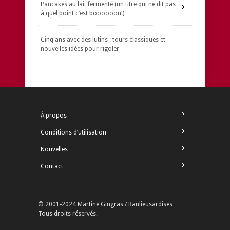
Pancakes au lait fermenté (un titre qui ne dit pas
à quel point c’est boooooon!)
Cinq ans avec des lutins : tours classiques et
nouvelles idées pour rigoler
À propos
Conditions d’utilisation
Nouvelles
Contact
© 2001-2024 Martine Gingras / Banlieusardises
Tous droits réservés.