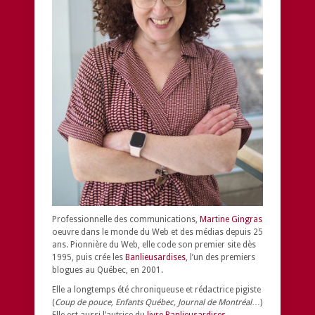
Professionnelle des communications,
Martine Gingras
oeuvre dans le monde du Web et des médias depuis 25
ans. Pionnière du Web, elle code son premier site dès
1995, puis crée les
Banlieusardises
, l’un des premiers
blogues au Québec, en 2001.
Elle a longtemps été chroniqueuse et rédactrice pigiste
(
Coup de pouce, Enfants Québec, Journal de Montréal
…)
Elle est aussi l’autrice du
livre Banlieusardises