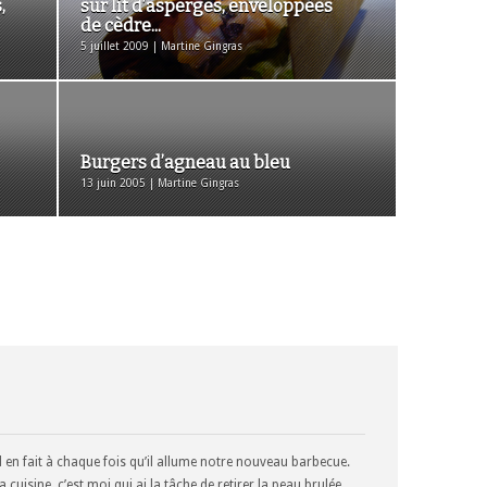
,
sur lit d’asperges, enveloppées
de cèdre...
5 juillet 2009 | Martine Gingras
Burgers d’agneau au bleu
13 juin 2005 | Martine Gingras
Ed en fait à chaque fois qu’il allume notre nouveau barbecue.
la cuisine, c’est moi qui ai la tâche de retirer la peau brulée.