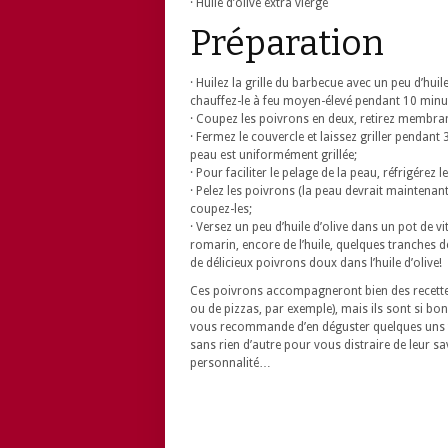
· Huile d’olive extra vierge
Préparation
· Huilez la grille du barbecue avec un peu d’huil
chauffez-le à feu moyen-élevé pendant 10 minu
· Coupez les poivrons en deux, retirez membranes
· Fermez le couvercle et laissez griller pendan
peau est uniformément grillée;
· Pour faciliter le pelage de la peau, réfrigére
· Pelez les poivrons (la peau devrait maintenant 
coupez-les;
· Versez un peu d’huile d’olive dans un pot de v
romarin, encore de l’huile, quelques tranches d
de délicieux poivrons doux dans l’huile d’olive!
Ces poivrons accompagneront bien des recette
ou de pizzas, par exemple), mais ils sont si bon
vous recommande d’en déguster quelques uns t
sans rien d’autre pour vous distraire de leur s
personnalité…