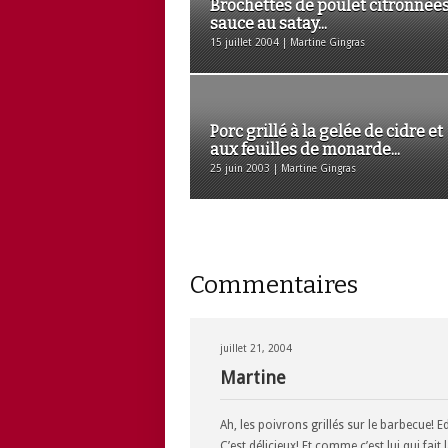
Brochettes de poulet citronnées
sauce au satay...
15 juillet 2004 | Martine Gingras
Porc grillé à la gelée de cidre et
aux feuilles de monarde...
25 juin 2003 | Martine Gingras
Commentaires
juillet 21, 2004
Martine
Ah, les poivrons grillés sur le barbecue! 
C’est délicieux! Et comme c’est lui qui fait 