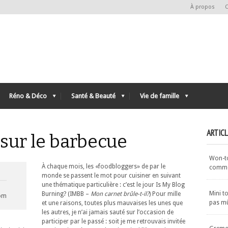
À propos
C
Réno & Déco
Santé & Beauté
Vie de famille
ARTIC
 sur le barbecue
Won-ton
À chaque mois, les «foodbloggers» de par le
commen
monde se passent le mot pour cuisiner en suivant
une thématique particulière : c’est le jour
Is My Blog
Mini t
Burning?
(IMBB –
Mon carnet brûle-t-il?
) Pour mille
com
pas m
et une raisons, toutes plus mauvaises les unes que
les autres, je n’ai jamais sauté sur l’occasion de
participer par le passé : soit je me retrouvais invitée