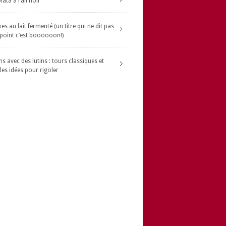
ata à l’ail noir
s au lait fermenté (un titre qui ne dit pas
 point c’est boooooon!)
s avec des lutins : tours classiques et
les idées pour rigoler