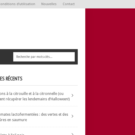
onditions d’utilisation
Nouvelles
Contact
LES RÉCENTS
s à la citrouille et à la citronnelle (ou
t récupérer les lendemains d’Halloween!)
omates lactofermentées : des vertes et des
ûres en saumure