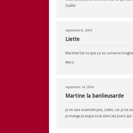
Ouille!
septembre 8, 2004
Liette
Martine! Est-ce que ça se conserve longte
Merci
septembre 14, 2004
Martine la banlieusarde
Je ne sais vraiment pas, Liette, car je ne 
je mange presque tout dans les jours qui 