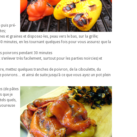
e puis pré-
tes;
 et graines et disposez-les, peau vers le bas, sur la grille;
t 30 minutes, en les tournant quelques fois pour vous assurez que la
z les poivrons pendant 30 minutes
s’enlever très facilement, surtout pour les parties noircies) et
itre, mettez quelques tranches de poivron, de la ciboulette, du
e poivrons… et ainsi de suite jusqu’à ce que vous ayez un pot plein
s (de pâtes
s que je
els quels,
avoureuse