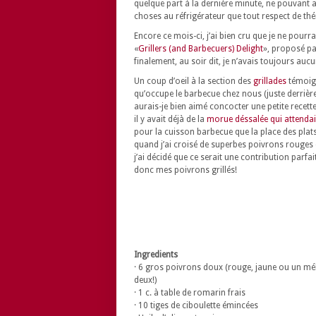
quelque part à la dernière minute, ne pouvant ai
choses au réfrigérateur que tout respect de t
Encore ce mois-ci, j’ai bien cru que je ne pourr
«
Grillers (and Barbecuers) Delight
», proposé p
finalement, au soir dit, je n’avais toujours auc
Un coup d’oeil à la section des
grillades
témoig
qu’occupe le barbecue chez nous (juste derrière l
aurais-je bien aimé concocter une petite rece
il y avait déjà de la
morue déssalée qui attendai
pour la cuisson barbecue que la place des pla
quand j’ai croisé de superbes poivrons rouges
j’ai décidé que ce serait une contribution parfa
donc mes poivrons grillés!
Ingredients
· 6 gros poivrons doux (rouge, jaune ou un mé
deux!)
· 1 c. à table de romarin frais
· 10 tiges de ciboulette émincées