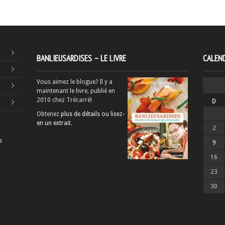
BANLIEUSARDISES – LE LIVRE
CALEND
Vous aimez le blogue? Il y a
maintenant le livre, publié en
2010 chez Trécarré!
D
Obtenez
plus de détails ou lisez-
en un extrait
.
2
s
9
16
23
30