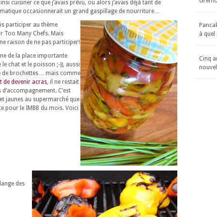
Gremol
nsi cuisiner ce que j’avais prévu, ou alors j’avais déjà tant de
hématique occasionnerait un grand gaspillage de nourriture…
ais participer au thème
Pancake
ar Too Many Chefs. Mais
à quel
une raison de ne pas participer!
ne de la place importante
Cinq an
e chat et le poisson ;-)), aussi
nouvel
tte de brochettes… mais comme
t de devenir acras
, il ne restait
ts d’accompagnement. C’est
 et jaunes au supermarché que
ite pour le IMBB du mois. Voici
lange des