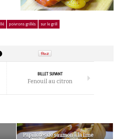
llé
poivrons grillés
sur le grill
BILLET SUIVANT
Fenouil au citron
Papillotes de saumon à la lime