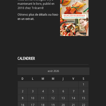
maintenant le livre, publié en
2010 chez Trécarré!
Obtenez
plus de détails ou lisez-
en un extrait
.
CALENDRIER
août 2026
D
L
M
M
J
V
S
1
2
3
4
5
6
7
8
9
10
11
12
13
14
15
16
17
18
19
20
21
22