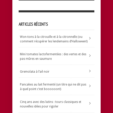
ARTICLES RÉCENTS
Won-tons à la citrouille et à la citronnelle (ou
comment récupérer les lendemains d’Halloween!)
Mini tomates lactofermentées : des vertes et des
pas mûres en saumure
Gremolata à l’ail noir
Pancakes au lait fermenté (un titre qui ne dit pas
à quel point c’est boooooon!)
Cinq ans avec des lutins : tours classiques et
nouvelles idées pour rigoler