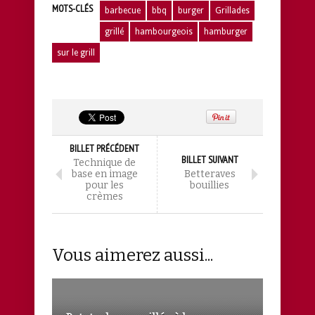
MOTS-CLÉS
barbecue
bbq
burger
Grillades
grillé
hambourgeois
hamburger
sur le grill
BILLET PRÉCÉDENT
BILLET SUIVANT
Technique de
base en image
Betteraves
pour les
bouillies
crèmes
Vous aimerez aussi...