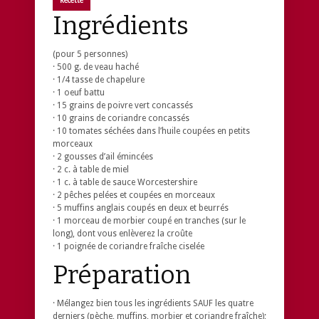
Recette
Ingrédients
(pour 5 personnes)
· 500 g. de veau haché
· 1/4 tasse de chapelure
· 1 oeuf battu
· 15 grains de poivre vert concassés
· 10 grains de coriandre concassés
· 10 tomates séchées dans l’huile coupées en petits
morceaux
· 2 gousses d’ail émincées
· 2 c. à table de miel
· 1 c. à table de sauce Worcestershire
· 2 pêches pelées et coupées en morceaux
· 5 muffins anglais coupés en deux et beurrés
· 1 morceau de morbier coupé en tranches (sur le
long), dont vous enlèverez la croûte
· 1 poignée de coriandre fraîche ciselée
Préparation
· Mélangez bien tous les ingrédients SAUF les quatre
derniers (pèche, muffins, morbier et coriandre fraîche);