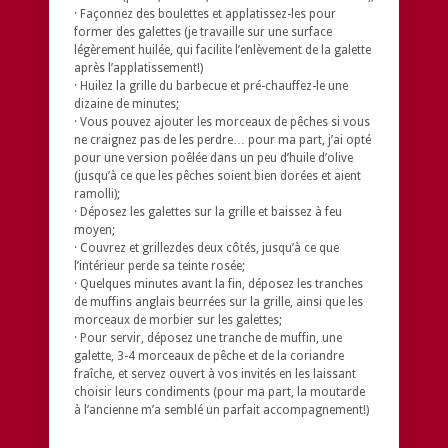
· Façonnez des boulettes et applatissez-les pour
former des galettes (je travaille sur une surface
légèrement huilée, qui facilite l’enlèvement de la galette
après l’applatissement!)
· Huilez la grille du barbecue et pré-chauffez-le une
dizaine de minutes;
· Vous pouvez ajouter les morceaux de pêches si vous
ne craignez pas de les perdre… pour ma part, j’ai opté
pour une version poêlée dans un peu d’huile d’olive
(jusqu’à ce que les pêches soient bien dorées et aient
ramolli);
· Déposez les galettes sur la grille et baissez à feu
moyen;
· Couvrez et grillezdes deux côtés, jusqu’à ce que
l’intérieur perde sa teinte rosée;
· Quelques minutes avant la fin, déposez les tranches
de muffins anglais beurrées sur la grille, ainsi que les
morceaux de morbier sur les galettes;
· Pour servir, déposez une tranche de muffin, une
galette, 3-4 morceaux de pêche et de la coriandre
fraîche, et servez ouvert à vos invités en les laissant
choisir leurs condiments (pour ma part, la moutarde
à l’ancienne m’a semblé un parfait accompagnement!)