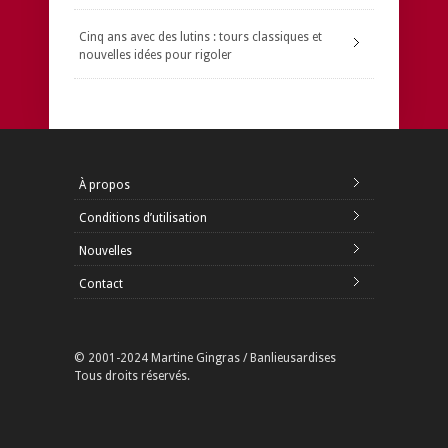
Cinq ans avec des lutins : tours classiques et
nouvelles idées pour rigoler
À propos
Conditions d’utilisation
Nouvelles
Contact
© 2001-2024 Martine Gingras / Banlieusardises
Tous droits réservés.