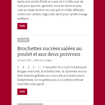
Après une soirée d’huîtres crues où il a fallu user de
ruse pour que ma «grande» nous en laisse un peu,
c’est un steak de thon mi-cuit qu’il m’a fallu défendre
contre son avidité, négociant serré pour qu’elle mange
quelques …
Suite
Volailles
Brochettes sucrées salées au
poulet et aux deux poivrons
23 avril 2007 |
Martine Gingras
5… 4… 3… 2… 1… C’est parti! On a sorti le barbecue!
Burgers mercredi, brochettes hier, et sûrement encore
bien d’autres grillades au cours des prochains jours.
Évidemment, on ne grillera pas à ce rythme infernal
tout l’été, mais après …
Suite