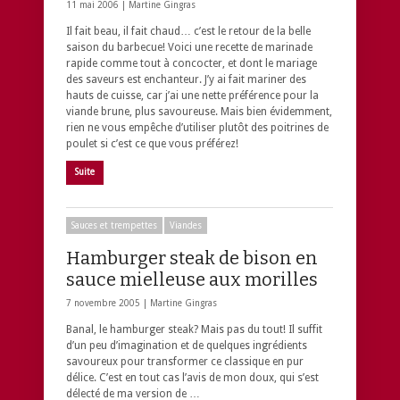
11 mai 2006 |
Martine Gingras
Il fait beau, il fait chaud… c’est le retour de la belle
saison du barbecue! Voici une recette de marinade
rapide comme tout à concocter, et dont le mariage
des saveurs est enchanteur. J’y ai fait mariner des
hauts de cuisse, car j’ai une nette préférence pour la
viande brune, plus savoureuse. Mais bien évidemment,
rien ne vous empêche d’utiliser plutôt des poitrines de
poulet si c’est ce que vous préférez!
Suite
Sauces et trempettes
Viandes
Hamburger steak de bison en
sauce mielleuse aux morilles
7 novembre 2005 |
Martine Gingras
Banal, le hamburger steak? Mais pas du tout! Il suffit
d’un peu d’imagination et de quelques ingrédients
savoureux pour transformer ce classique en pur
délice. C’est en tout cas l’avis de mon doux, qui s’est
délecté de ma version de …