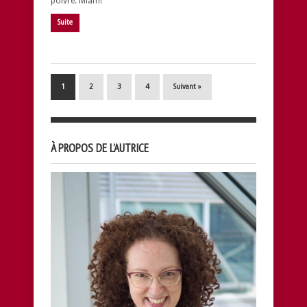
poivre. Miam!
Suite
1
2
3
4
Suivant »
À PROPOS DE L’AUTRICE