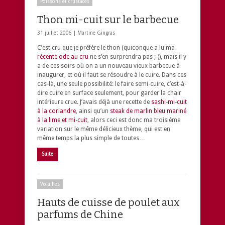
Poissons et crustacés
Thon mi-cuit sur le barbecue
31 juillet 2006 |
Martine Gingras
C’est cru que je préfère le thon (quiconque a lu ma
récente ode au cru
ne s’en surprendra pas ;-)), mais il y
a de ces soirs où on a un nouveau vieux barbecue à
inaugurer, et où il faut se résoudre à le cuire. Dans ces
cas-là, une seule possibilité: le faire semi-cuire, c’est-à-
dire cuire en surface seulement, pour garder la chair
intérieure crue. J’avais déjà une recette de
sashi-mi-cuit
à la coriandre
, ainsi qu’un
steak de marlin bleu mariné
à la lime et mi-cuit
, alors ceci est donc ma troisième
variation sur le même délicieux thème, qui est en
même temps la plus simple de toutes…
Suite
Volailles
Hauts de cuisse de poulet aux
parfums de Chine