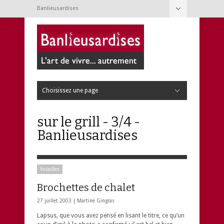
Banlieusardises
Cacher la navigation
À propos
Conditions d’utilisation
Nouvelles
Contact
Choisissez une page
Cacher la navigation
Cuisine
Articles de cuisine
Boissons
Condiments et épices
Desserts
Fromages et beurres
Fruits
Légumes
Légumineuses et tofu
Nouilles, pâtes et pains
Oeufs
Poissons et crustacés
Riz, semoule et pommes de terre
Salades
Sauces et trempettes
Soupes et potages
Viandes
Volailles
Jardin
Annuelles
Arbres et arbustes
Bulbes
Faune
Fines herbes
Insectes
Outils de jardinage
Petits fruits
Potager
Semis
Terrain
Trucs de jardinage
Vivaces
Loisirs
Animaux
Bricolage
Consommation
Contemporanéités
Couture
Culture
Expériences
Jeux
Médias
Photographie
Technologie
Tourisme
Web
Réno & Déco
Bouquets
Beaux objets
Décoration
Entretien ménager
Rénovation
Santé & Beauté
Bain
Bébé
Bobos et microbes
Cheveux
Corps
Ingrédients
Pieds
Remèdes de grand-mère
Techniques
Visage
Vie de famille
Activités
Alimentation
Allaitement
Articles pour bébé
Conciliation famille-travail
Développement de l’enfant
Éducation
Garderies
Grossesse
Jeux et jouets
Livres, CD et DVD
Mots d’enfants
Pédagogie
sur le grill - 3/4 -
Banlieusardises
Volailles
Brochettes de chalet
27 juillet 2003 |
Martine Gingras
Lapsus, que vous avez pensé en lisant le titre, ce qu’un