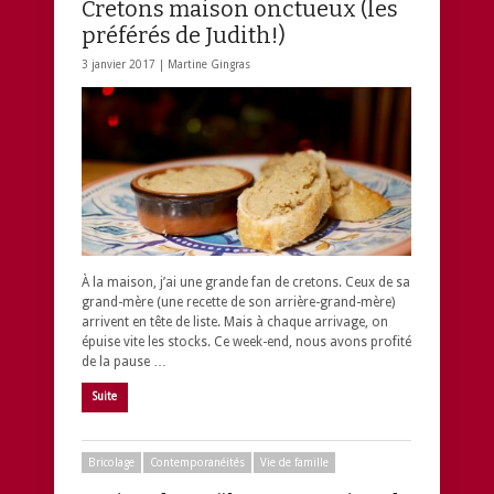
Cretons maison onctueux (les
préférés de Judith!)
3 janvier 2017 |
Martine Gingras
À la maison, j’ai une grande fan de cretons. Ceux de sa
grand-mère (une recette de son arrière-grand-mère)
arrivent en tête de liste. Mais à chaque arrivage, on
épuise vite les stocks. Ce week-end, nous avons profité
de la pause …
Suite
Bricolage
Contemporanéités
Vie de famille