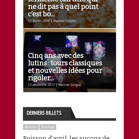
ne dit pas à quel point
c’est bo...
11 février 2018 | Martine Gingras
Cinq ans avec des
lutins : tours classiques
et nouvelles idées pour
rigoler...
23 décembre 2017 | Martine Gingras
DERNIERS BILLETS
Activités
Bricolage
Poisson d’avril: les suçons de