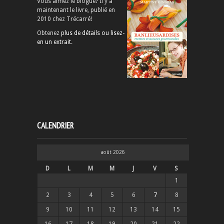
Vous aimez le blogue? Il y a
maintenant le livre, publié en
2010 chez Trécarré!
Obtenez
plus de détails ou lisez-
en un extrait
.
CALENDRIER
août 2026
D
L
M
M
J
V
S
1
2
3
4
5
6
7
8
9
10
11
12
13
14
15
16
17
18
19
20
21
22