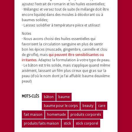
ajoutez l’extrait de romarin et les huiles essentielles;
· Mélangez et versez tout de suite (le mélange doit être
encore liquide) dans des moules à déodorant ou à
baumes solides;
· Laissez solidifier à température pièce et utilisez!
Notes
· Nous avons choisi des huiles essentielles qui
favorisent la circulation sanguine en plus de sentir
bon les épices (muscade, gingembre, cannelle et clou
de girofle), mais
qui peuvent être sensibilisantes ou
irritantes
. Adaptez la formulation à votre type de peau.
· Le bâton est très solide, mais s’applique quand même
aisément, laissant un film plus cireux que gras sur la
peau (d’où le nom dont je l’ai affublé: baume deuxième
peau!)
MOTS-CLÉS
bâton
baume
baume pour le corps
beauty
care
fait maison
homemade
produits corporels
produits faits maison
stick
stick corporel