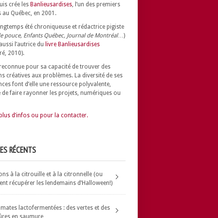
uis crée les
Banlieusardises
, l’un des premiers
 au Québec, en 2001.
longtemps été chroniqueuse et rédactrice pigiste
e pouce, Enfants Québec, Journal de Montréal
…)
 aussi l’autrice du
livre Banlieusardises
ré, 2010).
t reconnue pour sa capacité de trouver des
ns créatives aux problèmes.
La diversité de ses
nces font d’elle une ressource polyvalente,
 de faire rayonner les projets, numériques ou
plus d’infos ou pour la contacter.
LES RÉCENTS
s à la citrouille et à la citronnelle (ou
t récupérer les lendemains d’Halloween!)
omates lactofermentées : des vertes et des
ûres en saumure