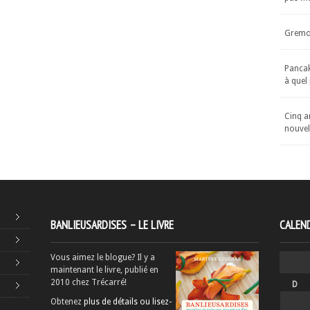
Gremol
Pancake
à quel
Cinq an
nouvel
BANLIEUSARDISES – LE LIVRE
CALEND
Vous aimez le blogue? Il y a
maintenant le livre, publié en
2010 chez Trécarré!
D
Obtenez
plus de détails ou lisez-