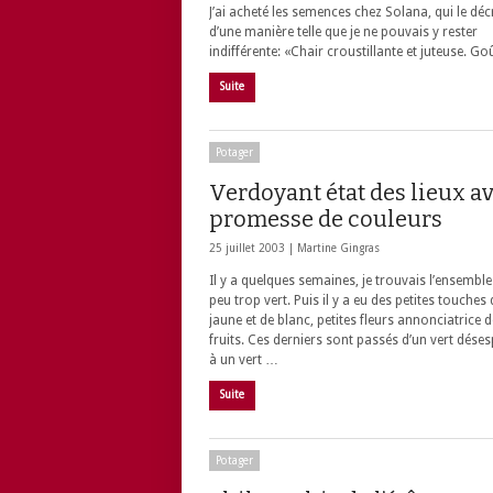
J’ai acheté les semences chez Solana, qui le décr
d’une manière telle que je ne pouvais y rester
indifférente: «Chair croustillante et juteuse. G
Suite
Potager
Verdoyant état des lieux a
promesse de couleurs
25 juillet 2003 |
Martine Gingras
Il y a quelques semaines, je trouvais l’ensemble
peu trop vert. Puis il y a eu des petites touches 
jaune et de blanc, petites fleurs annonciatrice d
fruits. Ces derniers sont passés d’un vert dése
à un vert …
Suite
Potager