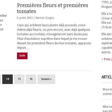
1995, p
Premières fleurs et premières
blogues
tomates
Elle a 
ntêter
(
Coup d
6 juillet 2003 |
Martine Gingras
lus
Elle est
le
Ceux qui achètent leurs plants déjà poussés, voire
(Trécar
que
même déjà fleuris, ou pire encore, avec déjà quelques
Elle es
tomates accrochées, n’imagineront sans doute pas
solutio
l’état d’excitation suprême dans lequel je me trouve
expérie
devant les premières fleurs de mes tomates, apparues
capable
depuis …
autres.
Suite
>
Pour 
ARTIC
14
15
16
Suivant »
Won-ton
commen
Mini t
pas m