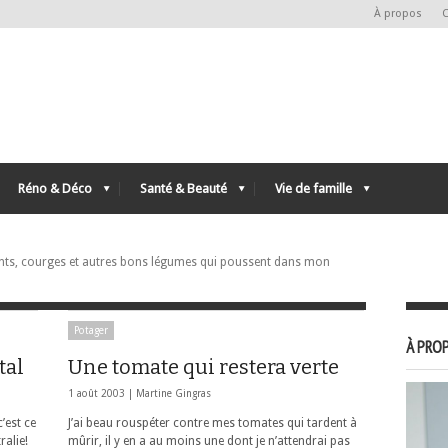
À propos
C
Réno & Déco
Santé & Beauté
Vie de famille
nts, courges et autres bons légumes qui poussent dans mon
Potager
À PROP
tal
Une tomate qui restera verte
1 août 2003 |
Martine Gingras
’est ce
J’ai beau rouspéter contre mes tomates qui tardent à
ralie!
mûrir, il y en a au moins une dont je n’attendrai pas