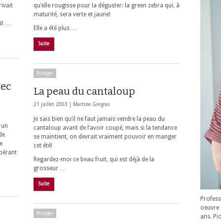
ivait
qu’elle rougisse pour la déguster: la
green zebra
qui, à
maturité, sera verte et jaune!
oût …
Elle a été plus …
Suite
Potager
vec
La peau du cantaloup
21 juillet 2003 |
Martine Gingras
Je sais bien qu’il ne faut jamais vendre la peau du
 un
cantaloup avant de l’avoir coupé, mais si la tendance
de
se maintient, on devrait vraiment pouvoir en manger
e
cet été!
spérant
Regardez-moi ce beau fruit, qui est déjà de la
grosseur …
Suite
Profess
oeuvre 
Potager
ans. Pi