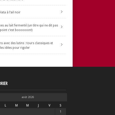
ata à l’ail noir
s au lait fermenté (un titre qui ne dit pas
 point c’est boooooon!)
s avec des lutins : tours classiques et
les idées pour rigoler
RIER
août 2026
L
M
M
J
V
S
1