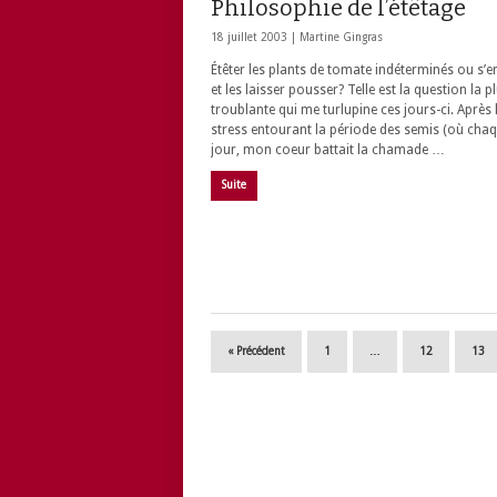
Philosophie de l’étêtage
18 juillet 2003 |
Martine Gingras
Étêter les plants de tomate indéterminés ou s’e
et les laisser pousser? Telle est la question la p
troublante qui me turlupine ces jours-ci. Après 
stress entourant la période des semis (où cha
jour, mon coeur battait la chamade …
Suite
« Précédent
1
…
12
13