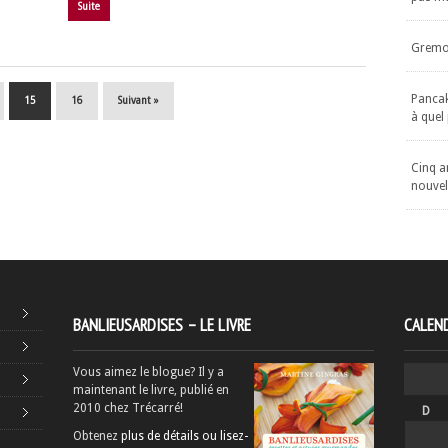
Suite
Gremol
Pancake
15
16
Suivant »
à quel
Cinq an
nouvel
BANLIEUSARDISES – LE LIVRE
CALEND
Vous aimez le blogue? Il y a
maintenant le livre, publié en
2010 chez Trécarré!
D
Obtenez
plus de détails ou lisez-