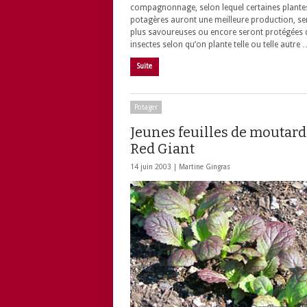
compagnonnage, selon lequel certaines plante
potagères auront une meilleure production, se
plus savoureuses ou encore seront protégées 
insectes selon qu’on plante telle ou telle autre 
Suite
Potager
Jeunes feuilles de moutar
Red Giant
14 juin 2003 |
Martine Gingras