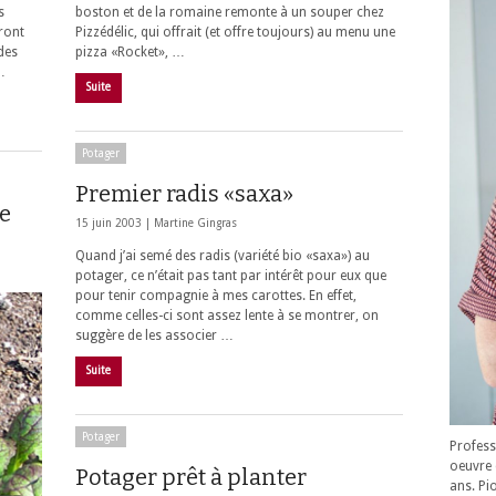
s
boston et de la romaine remonte à un souper chez
ront
Pizzédélic, qui offrait (et offre toujours) au menu une
des
pizza «Rocket», …
…
Suite
Potager
Premier radis «saxa»
de
15 juin 2003 |
Martine Gingras
Quand j’ai semé des radis (variété bio «saxa») au
potager, ce n’était pas tant par intérêt pour eux que
pour tenir compagnie à mes carottes. En effet,
comme celles-ci sont assez lente à se montrer, on
suggère de les associer …
Suite
Potager
Profess
oeuvre 
Potager prêt à planter
ans. Pi