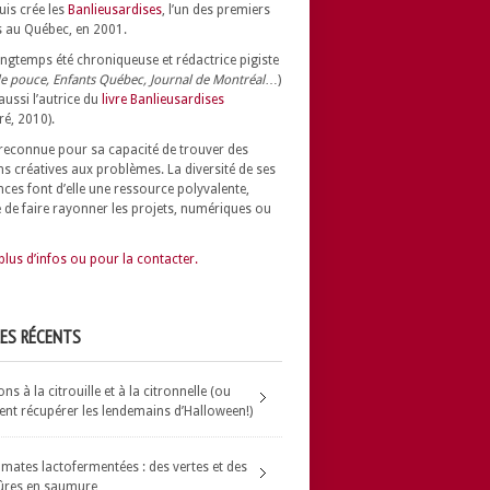
uis crée les
Banlieusardises
, l’un des premiers
 au Québec, en 2001.
longtemps été chroniqueuse et rédactrice pigiste
e pouce, Enfants Québec, Journal de Montréal
…)
 aussi l’autrice du
livre Banlieusardises
ré, 2010).
t reconnue pour sa capacité de trouver des
ns créatives aux problèmes.
La diversité de ses
nces font d’elle une ressource polyvalente,
 de faire rayonner les projets, numériques ou
plus d’infos ou pour la contacter.
LES RÉCENTS
s à la citrouille et à la citronnelle (ou
t récupérer les lendemains d’Halloween!)
omates lactofermentées : des vertes et des
ûres en saumure