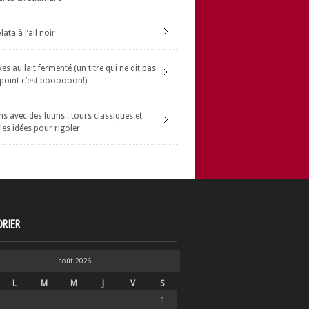
ata à l’ail noir
s au lait fermenté (un titre qui ne dit pas
 point c’est boooooon!)
s avec des lutins : tours classiques et
les idées pour rigoler
RIER
août 2026
L
M
M
J
V
S
1