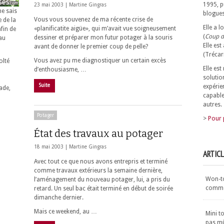
1995, p
23 mai 2003 |
Martine Gingras
ne sais
blogues
Vous vous souvenez de ma récente crise de
 de la
Elle a 
«planificatite aigüe», qui m’avait vue soigneusement
fin de
(
Coup d
dessiner et préparer mon futur potager à la souris
 au
Elle est
avant de donner le premier coup de pelle?
(Trécar
Vous avez pu me diagnostiquer un certain excès
olté
Elle es
d’enthousiasme, …
solutio
Suite
expérie
ade,
capable
autres.
Potager
>
Pour 
État des travaux au potager
18 mai 2003 |
Martine Gingras
ARTIC
Avec tout ce que nous avons entrepris et terminé
comme travaux extérieurs la semaine dernière,
Won-ton
l’aménagement du nouveau potager, lui, a pris du
commen
retard. Un seul bac était terminé en début de soirée
dimanche dernier.
Mais ce weekend, au …
Mini t
pas m