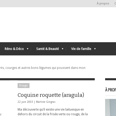
À propos
C
Réno & Déco
Santé & Beauté
Vie de famille
nts, courges et autres bons légumes qui poussent dans mon
Potager
À PROP
Coquine roquette (aragula)
22 juin 2003 |
Martine Gingras
Ma découverte qu’il existe une vie laituesque en
u
dehors du circuit de la frisée verte ou rouge, de la