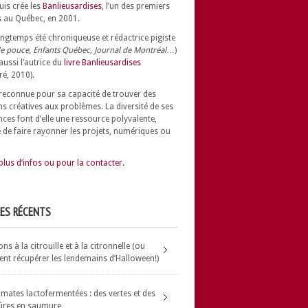
uis crée les
Banlieusardises
, l’un des premiers
 au Québec, en 2001.
longtemps été chroniqueuse et rédactrice pigiste
e pouce, Enfants Québec, Journal de Montréal
…)
 aussi l’autrice du
livre Banlieusardises
ré, 2010).
t reconnue pour sa capacité de trouver des
ns créatives aux problèmes.
La diversité de ses
nces font d’elle une ressource polyvalente,
 de faire rayonner les projets, numériques ou
plus d’infos ou pour la contacter.
LES RÉCENTS
s à la citrouille et à la citronnelle (ou
t récupérer les lendemains d’Halloween!)
omates lactofermentées : des vertes et des
ûres en saumure