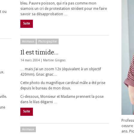
bleu. Pauvre poisson, qui n’a pas comme mon
siamois un cri de protestation strident pour me faire
ôt ou
savoir sa désapprobation …
Suite
Animaux
Photographie
Il est timide…
14 mars 2004 |
Martine Gingras
… mais j’ai un zoom 12x (équivalent à un objectif
ux.
420mm). Gnac gnac…
Cette photo du magnifique cardinal mâle a été prise
depuis le bureau de mon doux.
ille.
Ci-dessous, Monsieur et Madame prennent la pose
dans le lilas dégarni …
 une
Suite
Profess
oeuvre 
Animaux
ans. Pi