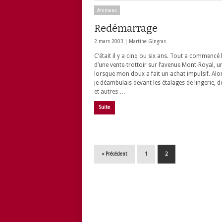
Animaux
Redémarrage
2 mars 2003 |
Martine Gingras
C’était il y a cinq ou six ans. Tout a commencé 
d’une vente-trottoir sur l’avenue Mont-Royal, un
lorsque mon doux a fait un achat impulsif. Alo
je déambulais devant les étalages de lingerie, d
et autres …
Suite
« Précédent
1
2