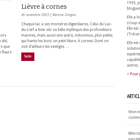
1995, p
Lièvre à cornes
blogues
26 novembre 2003 |
Martine Gingras
Elle a 
(
Coup d
Chaque lac a ses monstres légendaires. Celui du Lac-
Elle est
du-Cerf a bien sûr sa bête mythique des profondeurs
(Trécar
lors
marines, mais aussi une autre, méconnue, plus petite,
 été,
qui hante les bois: un petit lièvre. À cornes. Dont on
Elle es
rs que
voit d’ailleurs les vestiges …
solutio
e fleurs
expérie
Suite
capable
autres.
>
Pour 
ARTIC
Won-ton
commen
Mini t
pas m