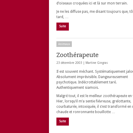
d’oiseaux croquées ici et là sur mon terrain.
Je ne les diffuse pas, me disant toujours que, t
tard, …
Suite
Animaux
Zoothérapeute
23 décembre 2003 |
Martine Gingras
Il est souvent méchant. Systématiquement jalo
Absolument imprévisible. Dangeureusement
psychotique. Indécrottablement taré.
Authentiquement siamois.
Malgré tout, il est le meilleur zoothérapeute en v
Hier, lorsqu’il m’a sentie fiévreuse, grelottante,
courbaturée, intoxiquée, il s’est transformé en
chaude et ronronnante bouillotte …
Suite