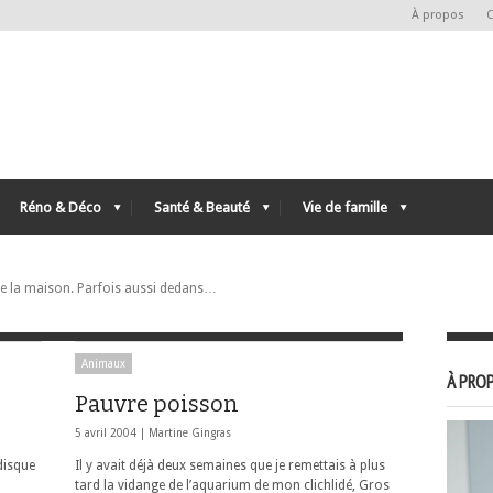
À propos
C
Réno & Déco
Santé & Beauté
Vie de famille
de la maison. Parfois aussi dedans…
Animaux
À PROP
Pauvre poisson
5 avril 2004 |
Martine Gingras
disque
Il y avait déjà deux semaines que je remettais à plus
tard la vidange de l’aquarium de mon clichlidé, Gros