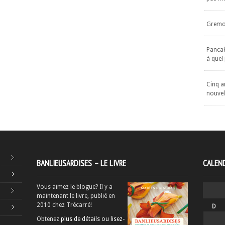
Gremol
Pancake
à quel
Cinq an
nouvel
BANLIEUSARDISES – LE LIVRE
CALEND
Vous aimez le blogue? Il y a
maintenant le livre, publié en
2010 chez Trécarré!
D
Obtenez
plus de détails ou lisez-