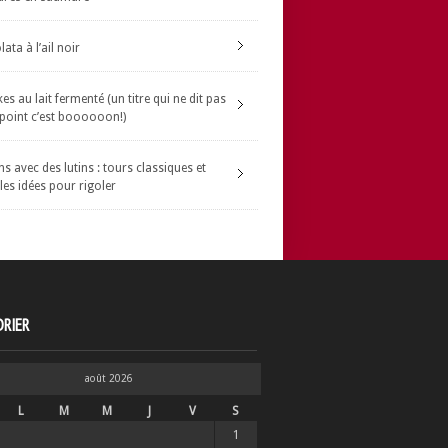
ata à l’ail noir
s au lait fermenté (un titre qui ne dit pas
 point c’est boooooon!)
s avec des lutins : tours classiques et
les idées pour rigoler
RIER
août 2026
L
M
M
J
V
S
1