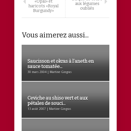
«Opal» et
aux légumes
haricots «Royal
oubliés
Burgundy»
Vous aimerez aussi...
Saucisson et okras à l’aneth en
sauce tomatée...
30 mars 2004 | Martine Gingras
Ceviche au shiso vert et aux
pétales de souci...
13 août 2007 | Martine Gingras