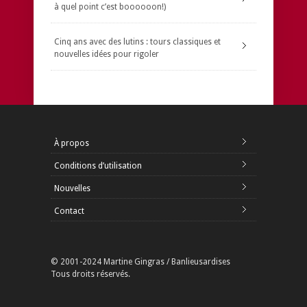
à quel point c’est boooooon!)
Cinq ans avec des lutins : tours classiques et
nouvelles idées pour rigoler
À propos
Conditions d’utilisation
Nouvelles
Contact
© 2001-2024 Martine Gingras / Banlieusardises
Tous droits réservés.