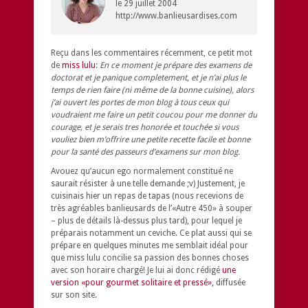
le
29 juillet 2004
http://www.banlieusardises.com
Reçu dans les commentaires récemment, ce petit mot
de
miss lulu
:
En ce moment je prépare des examens de
doctorat et je panique completement, et je n’ai plus le
temps de rien faire (ni même de la bonne cuisine), alors
j’ai ouvert les portes de mon blog à tous ceux qui
voudraient me faire un petit coucou pour me donner du
courage, et je serais tres honorée et touchée si vous
vouliez bien m’offrire une petite recette facile et bonne
pour la santé des passeurs d’examens sur mon blog.
Avouez qu’aucun ego normalement constitué ne
saurait résister à une telle demande ;v) Justement, je
cuisinais hier un repas de tapas (nous recevions de
très agréables banlieusards de l’«Autre 450» à souper
– plus de détails là-dessus plus tard), pour lequel je
préparais notamment un ceviche. Ce plat aussi qui se
prépare en quelques minutes me semblait idéal pour
que miss lulu concilie sa passion des bonnes choses
avec son horaire chargé! Je lui ai donc rédigé
une
version «pour gourmet solitaire et pressé»
, diffusée
sur son site.