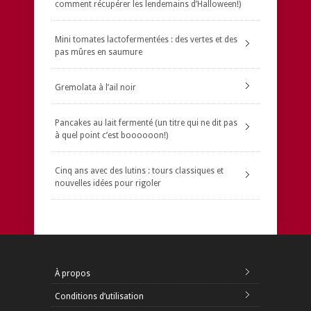
comment récupérer les lendemains d’Halloween!)
Mini tomates lactofermentées : des vertes et des
pas mûres en saumure
Gremolata à l’ail noir
Pancakes au lait fermenté (un titre qui ne dit pas
à quel point c’est boooooon!)
Cinq ans avec des lutins : tours classiques et
nouvelles idées pour rigoler
À propos
Conditions d’utilisation