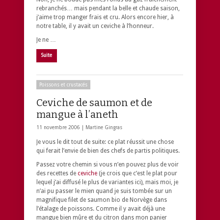
rebranchés… mais pendant la belle et chaude saison,
j’aime trop manger frais et cru. Alors encore hier, à
notre table, il y avait un ceviche à l’honneur.
Je ne …
Suite
Poissons et crustacés
Ceviche de saumon et de
mangue à l’aneth
11 novembre 2006 |
Martine Gingras
Je vous le dit tout de suite: ce plat réussit une chose
qui ferait l’envie de bien des chefs de partis politiques.
Passez votre chemin si vous n’en pouvez plus de voir
des recettes de
ceviche
(je crois que c’est le plat pour
lequel j’ai diffusé le plus de variantes ici), mais moi, je
n’ai pu passer le mien quand je suis tombée sur un
magnifique filet de saumon bio de Norvège dans
l’étalage de poissons. Comme il y avait déjà une
mangue bien mûre et du citron dans mon panier