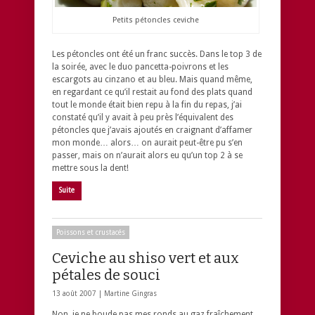
Petits pétoncles ceviche
Les pétoncles ont été un franc succès. Dans le top 3 de
la soirée, avec le duo pancetta-poivrons et les
escargots au cinzano et au bleu. Mais quand même,
en regardant ce qu’il restait au fond des plats quand
tout le monde était bien repu à la fin du repas, j’ai
constaté qu’il y avait à peu près l’équivalent des
pétoncles que j’avais ajoutés en craignant d’affamer
mon monde… alors… on aurait peut-être pu s’en
passer, mais on n’aurait alors eu qu’un top 2 à se
mettre sous la dent!
Suite
Poissons et crustacés
Ceviche au shiso vert et aux
pétales de souci
13 août 2007 |
Martine Gingras
Non, je ne boude pas mes ronds au gaz fraîchement