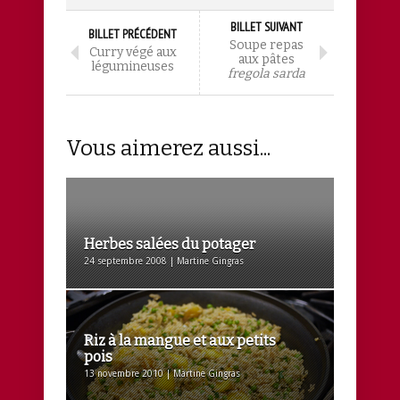
BILLET SUIVANT
BILLET PRÉCÉDENT
Soupe repas
Curry végé aux
aux pâtes
légumineuses
fregola sarda
Vous aimerez aussi...
Herbes salées du potager
24 septembre 2008 | Martine Gingras
Riz à la mangue et aux petits
pois
13 novembre 2010 | Martine Gingras