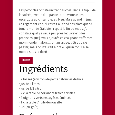
Les pétoncles ont été un franc succès. Dans le top 3 de
la soirée, avec le duo pancetta-poivrons et les
escargots au cinzano et au bleu. Mais quand même,
en regardant ce qu’il restait au fond des plats quand
tout le monde était bien repu à la fin du repas, j’ai
constaté qu’il y avait à peu près l’équivalent des
pétoncles que j’avais ajoutés en craignant d’affamer
mon monde… alors… on aurait peut-être pu s’en
passer, mais on n’aurait alors eu qu’un top 2 à se
mettre sous la dent!
Recette
Ingrédients
· 2 tasses (environ) de petits pétoncles de baie
· Jus de 2 limes
· Jus de 1/2 citron
· 2 c. à table de coriandre fraîche ciselée
· 2 oignons verts nettoyés et émincés
· 1 c. à table d’huile de noisette
· Sel (au goût)