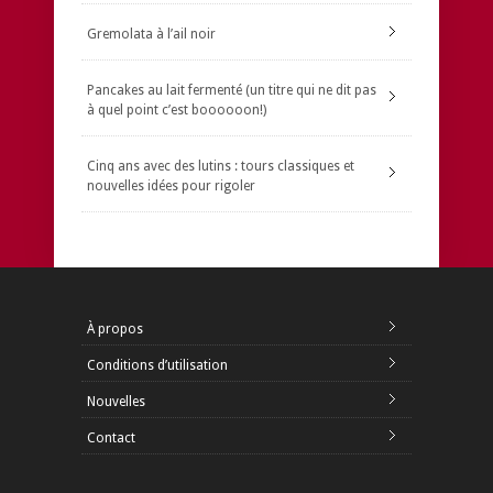
Gremolata à l’ail noir
Pancakes au lait fermenté (un titre qui ne dit pas
à quel point c’est boooooon!)
Cinq ans avec des lutins : tours classiques et
nouvelles idées pour rigoler
À propos
Conditions d’utilisation
Nouvelles
Contact