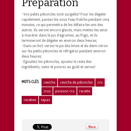
Préparation
· Vos petits pétoncles sont surgelés? Pour les dégeler
rapidement, passez-les sous l’eau fraîche pendant cinq
minutes, ce qui permettra de les défaire les uns des
autres. Ils seront encore glacés, mais mettez-les ainsi
à macérer dans le jus d’agrumes, au frigo, et ils
termineront de dégeler en environ deux heures;
· Dans un bol, versez le jus des limes et du demi-citron
sur les petits pétoncles et réfrigérez pendant environ
deux heures;
· Égouttez les pétoncles, ajoutez le reste des
ingrédients, salez et poivrez au goût et servez!
MOTS-CLÉS
ceviche
ceviche de pétoncles
cru
crus
poisson cru
recette
recettes
tapas