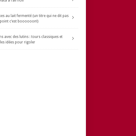
ata à l’ail noir
s au lait fermenté (un titre qui ne dit pas
 point c’est boooooon!)
s avec des lutins : tours classiques et
les idées pour rigoler