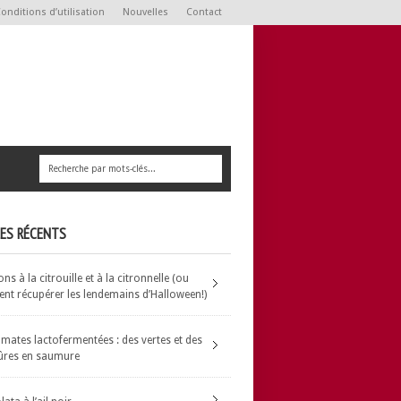
onditions d’utilisation
Nouvelles
Contact
LES RÉCENTS
s à la citrouille et à la citronnelle (ou
t récupérer les lendemains d’Halloween!)
omates lactofermentées : des vertes et des
ûres en saumure