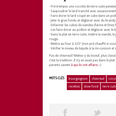
· Pré-trempez une cocotte de terre cuite penda
· Saupoudrer le lard tranché avec assaisonne
· Faire dorer le lard coupé en cube dans un poê
· Jeter le gras fondu et déglacer avec du brandy
· Enfariner les cubes de viandes (farine et fines 
· Les faire dorer au poêlon et déglacer avec le 
· Dans le plat en terre cuite, mettre la viande, l
rouge.
· Mettre au four à 325º (non pré-chauffé si vous
· Vérifier le niveau de liquide à la mi-cuisson e
Pas de chevreuil? Mettez-y du boeuf, plus clas
c’est la tradition. Il n’y en avait pas dans le
parents savent
à qui ils ont affaire
;-)
MOTS-CLÉS
bourguignon
chevreuil
coco
recettes
slow food
terre cuit