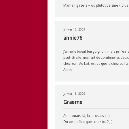
Maman gazelle – ou plutôt baleine – plu
janvier 16, 2009
annie76
J’aime le boeuf burguignon, mais je n’en fa
peut-être le moment de combiné les deux;
chevreuil. Au fait, est-ce que le chevreuil 
Annie
janvier 16, 2009
Graeme
Ah… ouais, là, là,… ouais ! ;-)
On peut débarquer chez toi ? ;-)