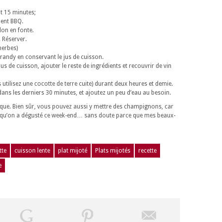
nt 15 minutes;
ment BBQ.
lon en fonte.
. Réserver.
herbes)
brandy en conservant le jus de cuisson.
e jus de cuisson, ajouter le reste de ingrédients et recouvrir de vin
 utilisez une cocotte de terre cuite) durant deux heures et demie.
t dans les derniers 30 minutes, et ajoutez un peu d’eau au besoin.
sique. Bien sûr, vous pouvez aussi y mettre des champignons, car
 plat qu’on a dégusté ce week-end… sans doute parce que mes beaux-
tte
cuisson lente
plat mijoté
Plats mijotés
recette
e