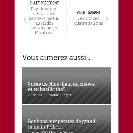
BILLET PRÉCÉDENT
Papilloner en
BILLET SUIVANT
dehors des
sentiers battus
Les vivaces
au Jardin
quatre saisons
botanique de
Montréal
Vous aimerez aussi...
Purée de chou-fleur au chèvre
et au basilic thaï...
23 mai 2008 | Martine Gingras
Bonbons aux patates de grand-
maman Tellier...
1 janvier 2003 | Martine Gingras