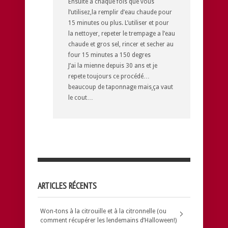
Ensuite a chaque fois que vous
l’utilisez,la remplir d’eau chaude pour
15 minutes ou plus. L’utiliser et pour
la nettoyer, repeter le trempage a l’eau
chaude et gros sel, rincer et secher au
four 15 minutes a 150 degres
J’ai la mienne depuis 30 ans et je
repete toujours ce procédé…
beaucoup de taponnage mais¸ça vaut
le cout…
ARTICLES RÉCENTS
Won-tons à la citrouille et à la citronnelle (ou
comment récupérer les lendemains d’Halloween!)