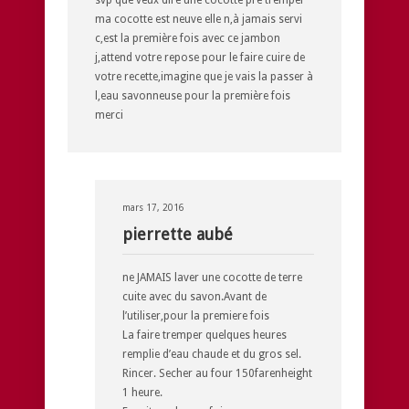
svp que veux dire une cocotte pré tremper
ma cocotte est neuve elle n,à jamais servi
c,est la première fois avec ce jambon
j,attend votre repose pour le faire cuire de
votre recette,imagine que je vais la passer à
l,eau savonneuse pour la première fois
merci
mars 17, 2016
pierrette aubé
ne JAMAIS laver une cocotte de terre
cuite avec du savon.Avant de
l’utiliser,pour la premiere fois
La faire tremper quelques heures
remplie d’eau chaude et du gros sel.
Rincer. Secher au four 150farenheight
1 heure.