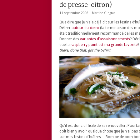
de presse-citron)
11 septembre 2006 |
Martine Gingras
Que dire que je n’aie déjà dit sur les festins d’hu
Délirer
autour du «bre»
(la terminaison des moi
était traditionnellement recommandé de les m
Donner des
variantes d’assaisonnements
? Déc
que la
raspberry point est ma grande favorite
?
there, done that, got the t-shirt.
Qu’il est donc difficile de se renouveller. Pourtan
doit bien y avoir quelque chose que je n’ai pas d
sur mes festins d’huîtres… Bom be de bom bo