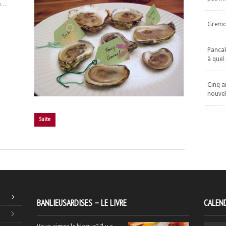
he…
Gremol
Pancake
à quel
Cinq an
nouvel
Suite
BANLIEUSARDISES – LE LIVRE
CALEND