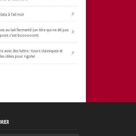
ata à l’ail noir
s au lait fermenté (un titre qui ne dit pas
 point c’est boooooon!)
s avec des lutins : tours classiques et
les idées pour rigoler
RIER