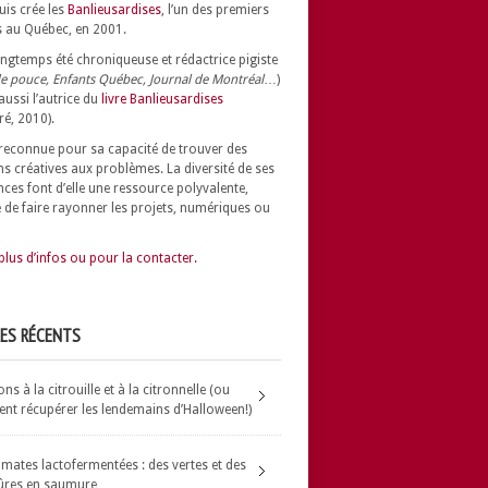
uis crée les
Banlieusardises
, l’un des premiers
 au Québec, en 2001.
longtemps été chroniqueuse et rédactrice pigiste
e pouce, Enfants Québec, Journal de Montréal
…)
 aussi l’autrice du
livre Banlieusardises
ré, 2010).
t reconnue pour sa capacité de trouver des
ns créatives aux problèmes.
La diversité de ses
nces font d’elle une ressource polyvalente,
 de faire rayonner les projets, numériques ou
plus d’infos ou pour la contacter.
LES RÉCENTS
s à la citrouille et à la citronnelle (ou
t récupérer les lendemains d’Halloween!)
omates lactofermentées : des vertes et des
ûres en saumure