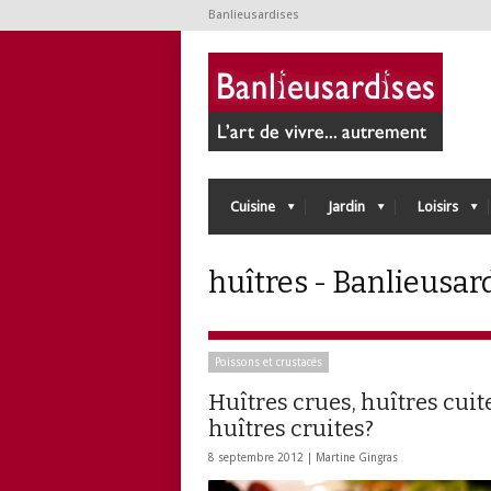
Banlieusardises
Cuisine
Jardin
Loisirs
huîtres - Banlieusar
Poissons et crustacés
Huîtres crues, huîtres cui
huîtres cruites?
8 septembre 2012 |
Martine Gingras