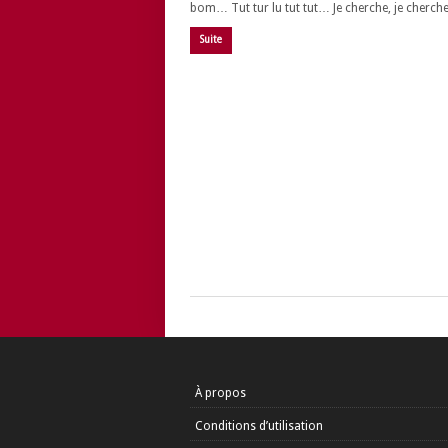
bom… Tut tur lu tut tut… Je cherche, je cherc
Suite
À propos
Conditions d’utilisation