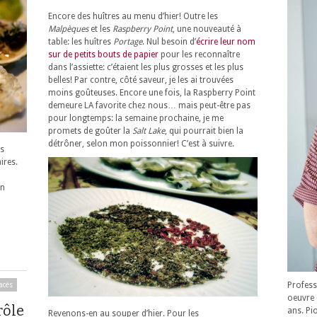
Encore des huîtres au menu d’hier! Outre les
Malpèques
et les
Raspberry Point
, une nouveauté à
table: les huîtres
Portage
. Nul besoin d’
écrire leur nom
sur de petits bouts de papier
pour les reconnaître
dans l’assiette: c’étaient les plus grosses et les plus
belles! Par contre, côté saveur, je les ai trouvées
moins goûteuses. Encore une fois, la Raspberry Point
demeure LA favorite chez nous… mais peut-être pas
pour longtemps: la semaine prochaine, je me
promets de goûter la
Salt Lake
, qui pourrait bien la
détrôner, selon mon poissonnier! C’est à suivre.
us
ires.
en
Profess
acés
oeuvre 
rôle
ans. Pi
Revenons-en au souper d’hier. Pour les