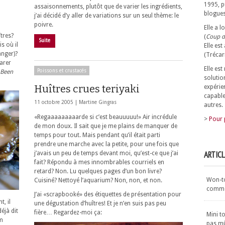
1995, p
assaisonnements, plutôt que de varier les ingrédients,
blogues
j’ai décidé d’y aller de variations sur un seul thème: le
poivre.
Elle a 
îtres?
(
Coup d
Suite
s où il
Elle est
anger)?
(Trécar
larer
Elle es
Poissons et crustacés
Been
solutio
Huîtres crues teriyaki
expérie
capable
11 octobre 2005 |
Martine Gingras
autres.
«Regaaaaaaaaarde si c’est beauuuuu!» Air incrédule
>
Pour 
de mon doux. Il sait que je me plains de manquer de
temps pour tout. Mais pendant qu’il était parti
prendre une marche avec la petite, pour une fois que
ARTIC
j’avais un peu de temps devant moi, qu’est-ce que j’ai
fait? Répondu à mes innombrables courriels en
retard? Non. Lu quelques pages d’un bon livre?
Won-ton
Cuisiné? Nettoyé l’aquarium? Non, non, et non.
commen
J’ai «scrapbooké» des étiquettes de présentation pour
t, il
une dégustation d’huîtres! Et je n’en suis pas peu
éjà dit
fière… Regardez-moi ça:
Mini t
m
pas m