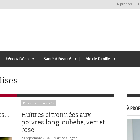
À propos
C
Réno & Déco
Santé & Beauté
Vie de famille
dises
Poissons et crustacés
À PROP
tes…
Huîtres citronnées aux
poivres long, cubebe, vert et
rose
23 septembre 2006 |
Martine Gingras